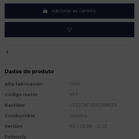
Adicionar ao carrinho
Dados do produto
Año fabricación
1999
Código motor
KFX
Bastidor
VF32CKFXE40398639
Combustible
Gasolina
Versión
XR | 06.98 - 12.02
Potencia