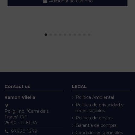
Adicionar ao carrinho
Contact us
LEGAL
Ramon Vilella
Política Ambiental
Política de privacidad y
redes sociales
Políg. Ind. "Camí dels
Frares" C/F
Política de envíos
25190 - LLEIDA
Garantía de compra
973 20 15 78
Condiciones generales