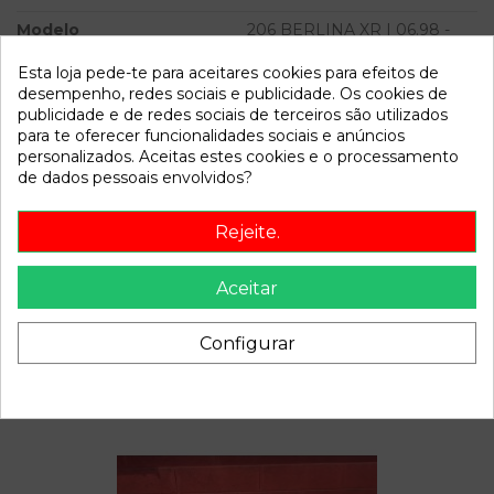
Modelo
206 BERLINA XR | 06.98 -
12.02
Esta loja pede-te para aceitares cookies para efeitos de
desempenho, redes sociais e publicidade. Os cookies de
Referência
783125
publicidade e de redes sociais de terceiros são utilizados
Disponível a partir de:
2022-04-04
para te oferecer funcionalidades sociais e anúncios
personalizados. Aceitas estes cookies e o processamento
de dados pessoais envolvidos?
Descrição
Rejeite.
Recambio de pinza freno delantera derecha para peugeot
206 berlina xr | 06.98 - 12.02 xr | 06.98 - 12.02 referencia
Aceitar
OEM IAM
Configurar
Também poderá gostar