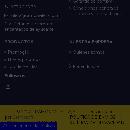
Garantía de compra
973 20 15 78
Condiciones generales
uso web y contractación
vilella@ramonvilella.com
Contáctanos ¡Estaremos
encantados de ayudarte!
PRODUCTOS
NUESTRA EMPRESA
Promoção
Quienes somos
Novos produtos
Top de Vendas
Mapa do site
Follow us
© 2022 - RAMÓN VILELLA, S.L. | Desarrollado
por
Seintosoft
POLÍTICA DE ENVÍOS
|
GARANTÍA DE COMPRA
|
POLÍTICA DE PRIVACIDAD
Consentimento de cookies