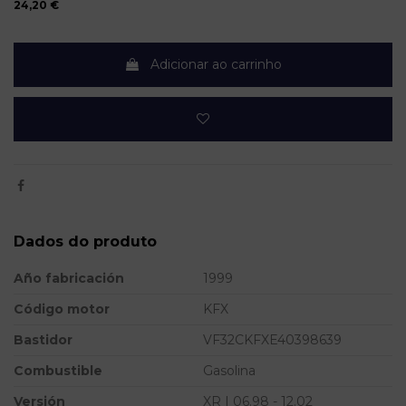
24,20 €
Adicionar ao carrinho
Dados do produto
Año fabricación
1999
Código motor
KFX
Bastidor
VF32CKFXE40398639
Combustible
Gasolina
Versión
XR | 06.98 - 12.02