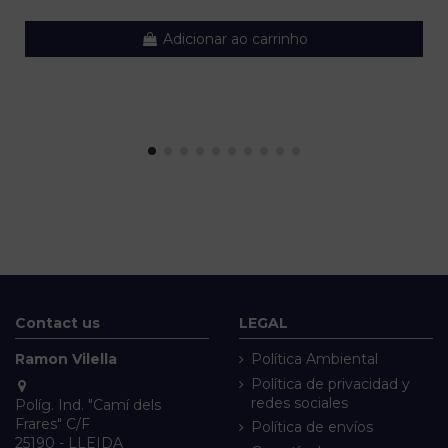
Adicionar ao carrinho
Contact us
LEGAL
Ramon Vilella
Política Ambiental
Política de privacidad y
redes sociales
Políg. Ind. "Camí dels
Frares" C/F
Política de envíos
25190 - LLEIDA