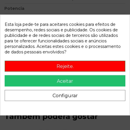
Potencia
Modelo
206 BERLINA XR | 06.98 -
12.02
Esta loja pede-te para aceitares cookies para efeitos de
desempenho, redes sociais e publicidade. Os cookies de
publicidade e de redes sociais de terceiros são utilizados
Referência
783192
para te oferecer funcionalidades sociais e anúncios
Disponível a partir de:
2022-04-04
personalizados. Aceitas estes cookies e o processamento
de dados pessoais envolvidos?
Descrição
Rejeite.
Recambio de cerradura puerta delantera derecha para
Aceitar
peugeot 206 berlina xr | 06.98 - 12.02 xr | 06.98 - 12.02
referencia OEM IAM
Configurar
Também poderá gostar