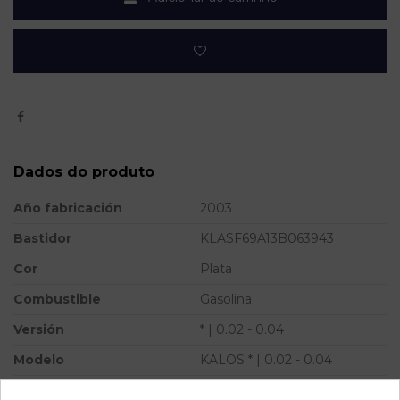
Dados do produto
Año fabricación
2003
Bastidor
KLASF69A13B063943
Cor
Plata
Combustible
Gasolina
Versión
* | 0.02 - 0.04
Modelo
KALOS * | 0.02 - 0.04