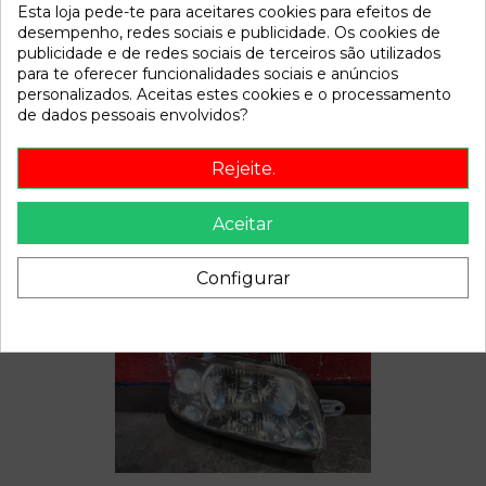
Referência
787440
Esta loja pede-te para aceitares cookies para efeitos de
Disponível a partir de:
2022-04-04
desempenho, redes sociais e publicidade. Os cookies de
publicidade e de redes sociais de terceiros são utilizados
para te oferecer funcionalidades sociais e anúncios
personalizados. Aceitas estes cookies e o processamento
Descrição
de dados pessoais envolvidos?
Recambio de faro izquierdo para daewoo kalos | 0.02 - 0.04
| 0.02 - 0.04 referencia OEM IAM
Rejeite.
Aceitar
Também poderá gostar
Configurar