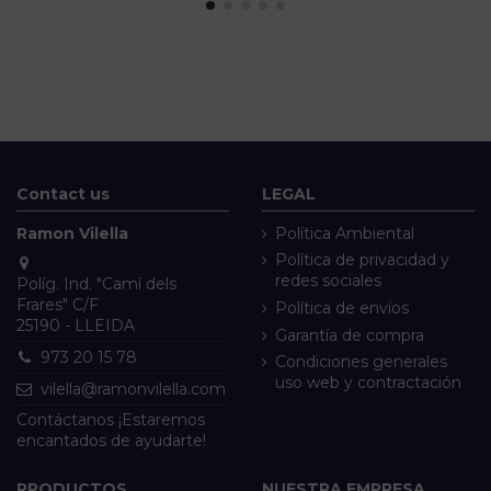
Contact us
LEGAL
Ramon Vilella
Política Ambiental
Política de privacidad y
redes sociales
Políg. Ind. "Camí dels
Frares" C/F
Política de envíos
25190 - LLEIDA
Garantía de compra
973 20 15 78
Condiciones generales
uso web y contractación
vilella@ramonvilella.com
Contáctanos ¡Estaremos
encantados de ayudarte!
PRODUCTOS
NUESTRA EMPRESA