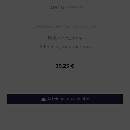
FARO DERECHO
DAEWOO KALOS | 0.02 - 0.04 | 0.02 - 0.04
Reference_mpn
-
Reference_miniature
787439
30,25 €
Adicionar ao carrinho