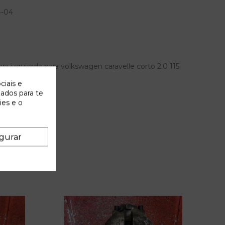
4-04
ra izquierda para volkswagen caravelle corto 2.0 115
ciais e
zados para te
ies e o
gurar