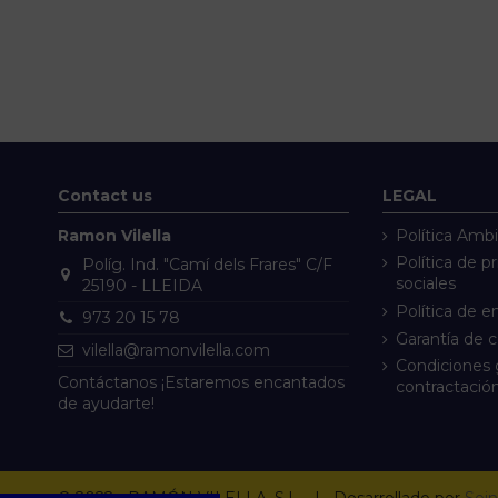
Contact us
LEGAL
Ramon Vilella
Política Ambi
Política de p
Políg. Ind. "Camí dels Frares" C/F
sociales
25190 - LLEIDA
Política de e
973 20 15 78
Garantía de 
vilella@ramonvilella.com
Condiciones 
Contáctanos ¡Estaremos encantados
contractació
de ayudarte!
© 2022 - RAMÓN VILELLA, S.L. | Desarrollado por
Sein