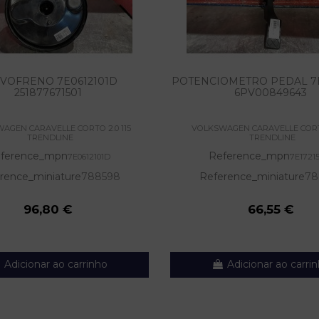
VOFRENO 7E0612101D
POTENCIOMETRO PEDAL 7E
251877671501
6PV00849643
AGEN CARAVELLE CORTO 2.0 115
VOLKSWAGEN CARAVELLE CORTO
TRENDLINE
TRENDLINE
ference_mpn
Reference_mpn
7E0612101D
7E1721
rence_miniature
788598
Reference_miniature
78
96,80 €
66,55 €
Adicionar ao carrinho
Adicionar ao carri