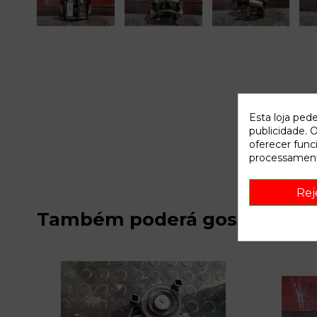
Esta loja ped
publicidade. O
oferecer func
processament
Rej
Também poderá gostar