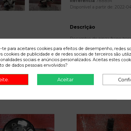
Referência
788854
Disponível a partir de:
2022-0
Descrição
Recambio de pinza freno trase
trendline referencia OEM IAM
e-te para aceitares cookies para efeitos de desempenho, redes so
s cookies de publicidade e de redes sociais de terceiros são utili
ionalidades sociais e anúncios personalizados. Aceitas estes cook
o de dados pessoais envolvidos?
eite.
Aceitar
Confi