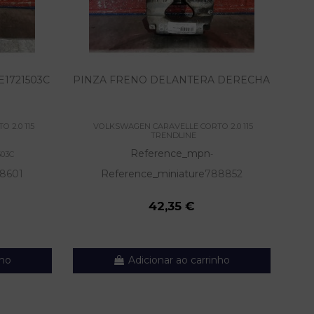
1721503C
PINZA FRENO DELANTERA DERECHA
 2.0 115
VOLKSWAGEN CARAVELLE CORTO 2.0 115
TRENDLINE
Reference_mpn
503C
-
8601
Reference_miniature
788852
42,35 €
nho
Adicionar ao carrinho