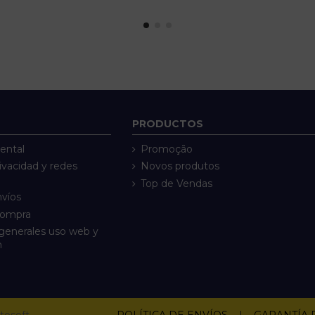
PRODUCTOS
ental
Promoção
rivacidad y redes
Novos produtos
Top de Vendas
nvíos
compra
generales uso web y
n
tosoft
POLÍTICA DE ENVÍOS
|
GARANTÍA