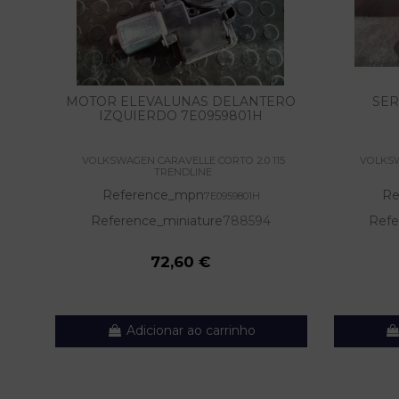
MOTOR ELEVALUNAS DELANTERO
SER
IZQUIERDO 7E0959801H
VOLKSWAGEN CARAVELLE CORTO 2.0 115
VOLKSW
TRENDLINE
Reference_mpn
Re
7E0959801H
Reference_miniature
788594
Refe
72,60 €
Adicionar ao carrinho