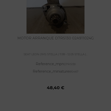
MOTOR ARRANQUE D7RS130 02A911024G
SEAT LEON (1M1) STELLA | 11.99 - 12.05 STELLA |...
Reference_mpn
D7RS130
Reference_miniature
810467
48,40 €