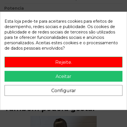
Potencia
Modelo
LEON (1M1) Stella | 11.99 -
Esta loja pede-te para aceitares cookies para efeitos de
12.05
desempenho, redes sociais e publicidade. Os cookies de
publicidade e de redes sociais de terceiros são utilizados
Referência
806864
para te oferecer funcionalidades sociais e anúncios
personalizados. Aceitas estes cookies e o processamento
Disponível a partir de:
2022-04-04
de dados pessoais envolvidos?
Rejeite.
Descrição
Recambio de mando limpia para seat leon (1m1) stella |
Aceitar
11.99 - 12.05 stella | 11.99 - 12.05 referencia OEM IAM
Configurar
Também poderá gostar