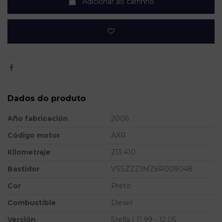
Adicionar ao carrinho
Dados do produto
Año fabricación
2006
Código motor
AXR
Kilometraje
213.410
Bastidor
VSSZZZ1MZ6R009048
Cor
Preto
Combustible
Diesel
Versión
Stella | 11.99 - 12.05