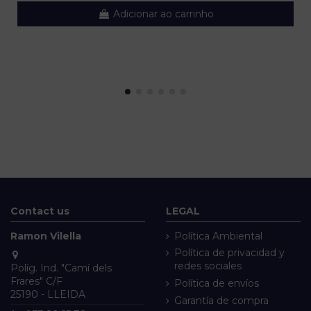
Adicionar ao carrinho
Contact us
LEGAL
Ramon Vilella
Política Ambiental
Política de privacidad y
redes sociales
Políg. Ind. "Camí dels
Frares" C/F
Política de envíos
25190 - LLEIDA
Garantía de compra