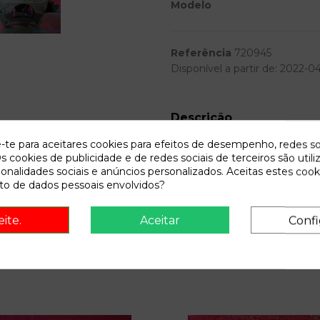
Modelo
Referência
720945
Disponível a partir de:
2022-0
Descrição
e-te para aceitares cookies para efeitos de desempenho, redes so
Recambio de pinza freno trase
s cookies de publicidade e de redes sociais de terceiros são utili
authentique | 06.05 - ... authe
ionalidades sociais e anúncios personalizados. Aceitas estes cook
o de dados pessoais envolvidos?
eite.
Aceitar
Confi