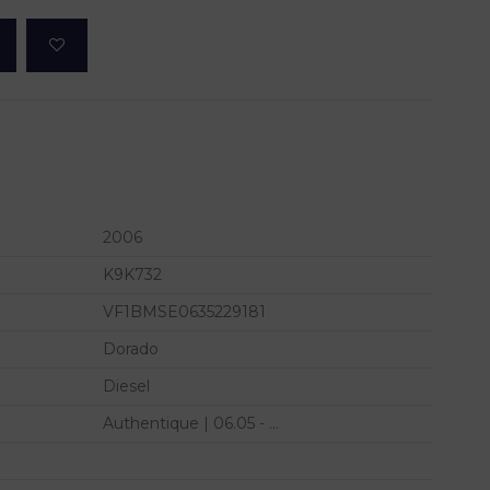
2006
K9K732
VF1BMSE0635229181
Dorado
Diesel
Authentique | 06.05 - ...