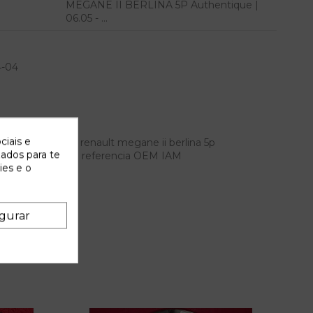
MEGANE II BERLINA 5P Authentique |
06.05 - ...
4-04
ciais e
ra derecha para renault megane ii berlina 5p
zados para te
ntique | 06.05 - ... referencia OEM IAM
ies e o
gurar