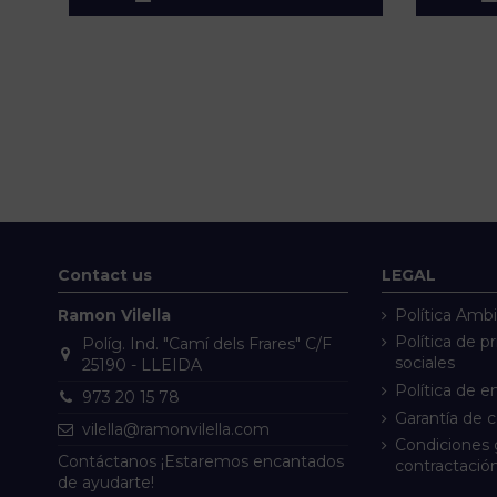
Contact us
LEGAL
Ramon Vilella
Política Ambi
Política de p
Políg. Ind. "Camí dels Frares" C/F
sociales
25190 - LLEIDA
Política de e
973 20 15 78
Garantía de 
vilella@ramonvilella.com
Condiciones 
Contáctanos ¡Estaremos encantados
contractació
de ayudarte!