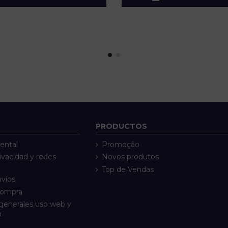
PRODUCTOS
ental
Promoção
rivacidad y redes
Novos produtos
Top de Vendas
nvíos
compra
generales uso web y
n