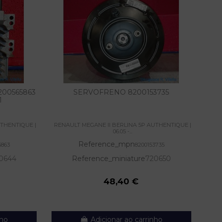
00565863
SERVOFRENO 8200153735
PIN
1
UTHENTIQUE |
RENAULT MEGANE II BERLINA 5P AUTHENTIQUE |
RENA
06.05 -...
Reference_mpn
5863
8200153735
0644
Reference_miniature
720650
48,40 €
nho
Adicionar ao carrinho