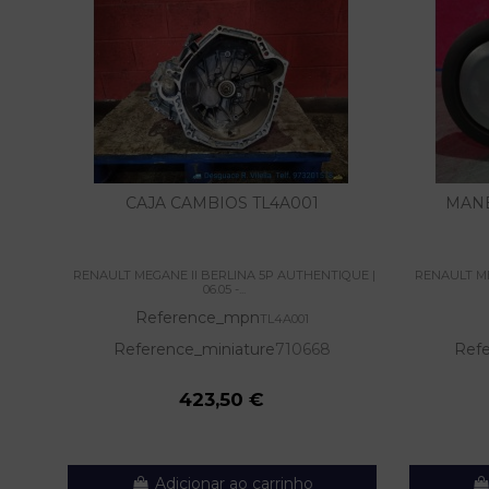
CAJA CAMBIOS TL4A001
MANE
RENAULT MEGANE II BERLINA 5P AUTHENTIQUE |
RENAULT ME
06.05 -...
Reference_mpn
TL4A001
Reference_miniature
710668
Refe
423,50 €
Adicionar ao carrinho