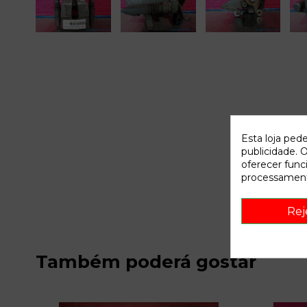
Esta loja ped
publicidade. O
oferecer func
processament
Rej
Também poderá gostar