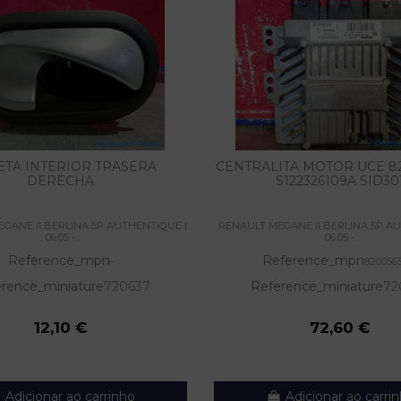
TA INTERIOR TRASERA
CENTRALITA MOTOR UCE 82
DERECHA
S122326109A SID30
GANE II BERLINA 5P AUTHENTIQUE |
RENAULT MEGANE II BERLINA 5P A
06.05 -...
06.05 -...
Reference_mpn
Reference_mpn
-
820056
rence_miniature
720637
Reference_miniature
72
12,10 €
72,60 €
Adicionar ao carrinho
Adicionar ao carri