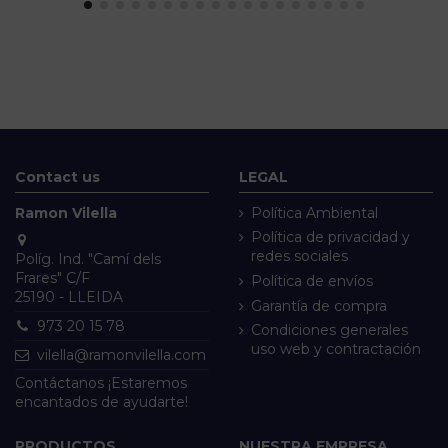
Contact us
LEGAL
Ramon Vilella
Política Ambiental
Política de privacidad y
redes sociales
Políg. Ind. "Camí dels
Frares" C/F
Política de envíos
25190 - LLEIDA
Garantía de compra
973 20 15 78
Condiciones generales
uso web y contractación
vilella@ramonvilella.com
Contáctanos ¡Estaremos
encantados de ayudarte!
PRODUCTOS
NUESTRA EMPRESA