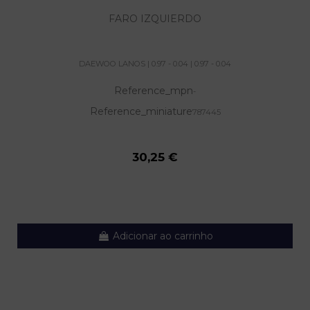
FARO IZQUIERDO
DAEWOO LANOS | 0.97 - 0.04 | 0.97 - 0.04
Reference_mpn
-
Reference_miniature
787445
30,25 €
Adicionar ao carrinho