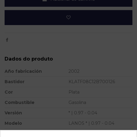
Dados do produto
Año fabricación
2002
Bastidor
KLATF08C12B700126
Cor
Plata
Combustible
Gasolina
Versión
* | 0.97 - 0.04
Modelo
LANOS * | 0.97 - 0.04