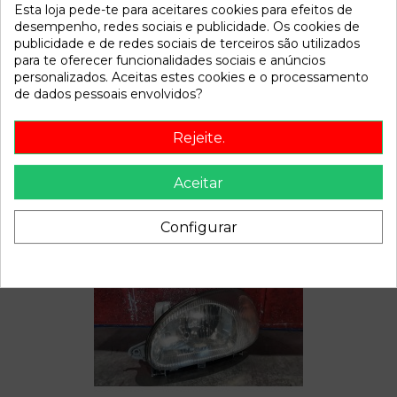
Referência
787458
Esta loja pede-te para aceitares cookies para efeitos de
Disponível a partir de:
2022-04-04
desempenho, redes sociais e publicidade. Os cookies de
publicidade e de redes sociais de terceiros são utilizados
para te oferecer funcionalidades sociais e anúncios
personalizados. Aceitas estes cookies e o processamento
Descrição
de dados pessoais envolvidos?
Recambio de resistencia calefaccion para daewoo lanos |
0.97 - 0.04 | 0.97 - 0.04 referencia OEM IAM
Rejeite.
Aceitar
Também poderá gostar
Configurar