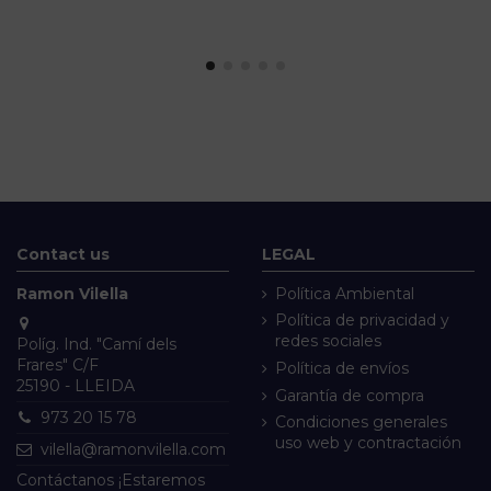
Contact us
LEGAL
Ramon Vilella
Política Ambiental
Política de privacidad y
redes sociales
Políg. Ind. "Camí dels
Frares" C/F
Política de envíos
25190 - LLEIDA
Garantía de compra
973 20 15 78
Condiciones generales
uso web y contractación
vilella@ramonvilella.com
Contáctanos ¡Estaremos