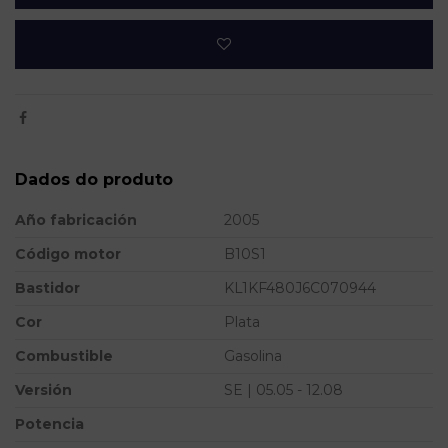
Dados do produto
Año fabricación
2005
Código motor
B10S1
Bastidor
KL1KF480J6C070944
Cor
Plata
Combustible
Gasolina
Versión
SE | 05.05 - 12.08
Potencia