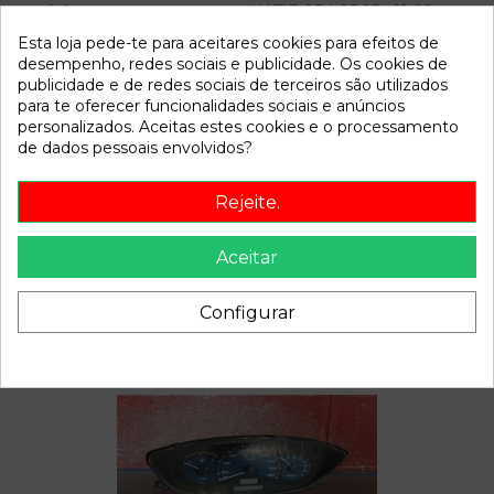
Modelo
MATIZ SE | 05.05 - 12.08
Esta loja pede-te para aceitares cookies para efeitos de
desempenho, redes sociais e publicidade. Os cookies de
Referência
801377
publicidade e de redes sociais de terceiros são utilizados
Disponível a partir de:
2022-04-04
para te oferecer funcionalidades sociais e anúncios
personalizados. Aceitas estes cookies e o processamento
de dados pessoais envolvidos?
Descrição
Rejeite.
Recambio de piloto trasero izquierdo para chevrolet matiz
se | 05.05 - 12.08 se | 05.05 - 12.08 referencia OEM IAM
Aceitar
Configurar
Também poderá gostar