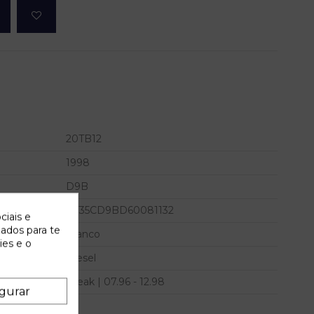
20TB12
1998
D9B
VF35CD9BD60081132
ciais e
zados para te
Branco
ies e o
Diesel
Break | 07.96 - 12.98
gurar