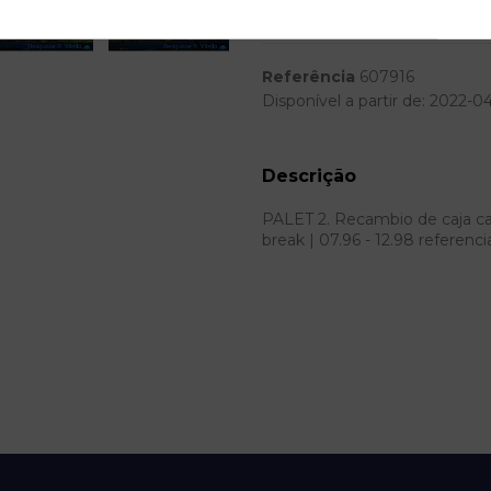
Modelo
Referência
607916
Disponível a partir de:
2022-0
Descrição
PALET 2. Recambio de caja cam
break | 07.96 - 12.98 refere