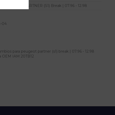
PARTNER (S1) Break | 07.96 - 12.98
4-04
bios para peugeot partner (s1) break | 07.96 - 12.98
ncia OEM IAM 20TB12