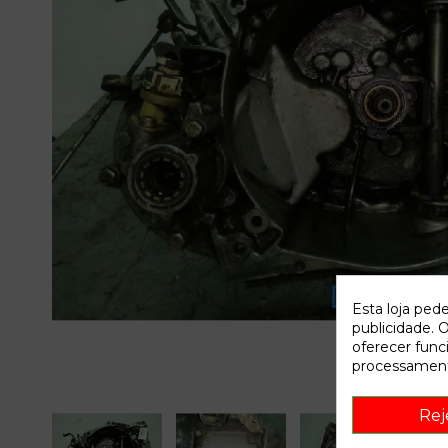
Esta loja ped
publicidade. O
oferecer func
processament
Rej