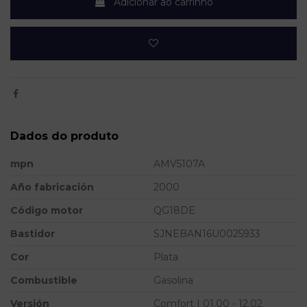
Adicionar ao carrinho
Dados do produto
mpn
AMV5107A
Año fabricación
2000
Código motor
QG18DE
Bastidor
SJNEBAN16U0025933
Cor
Plata
Combustible
Gasolina
Versión
Comfort | 01.00 - 12.02