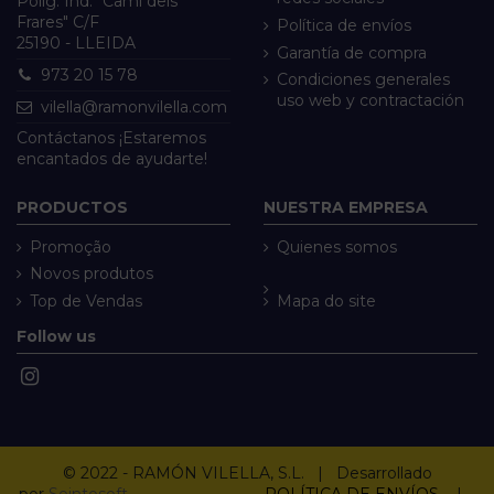
Políg. Ind. "Camí dels
Frares" C/F
Política de envíos
25190 - LLEIDA
Garantía de compra
973 20 15 78
Condiciones generales
uso web y contractación
vilella@ramonvilella.com
Contáctanos ¡Estaremos
encantados de ayudarte!
PRODUCTOS
NUESTRA EMPRESA
Promoção
Quienes somos
Novos produtos
Top de Vendas
Mapa do site
Follow us
© 2022 - RAMÓN VILELLA, S.L. | Desarrollado