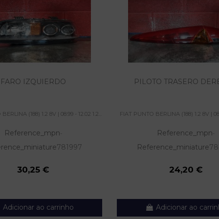
FARO IZQUIERDO
PILOTO TRASERO DE
RLINA (188) 1.2 8V | 08.99 - 12.02 1.2...
FIAT PUNTO BERLINA (188) 1.2 8V | 08.99
Reference_mpn
Reference_mpn
-
-
rence_miniature
781997
Reference_miniature
78
30,25 €
24,20 €
Adicionar ao carrinho
Adicionar ao carri