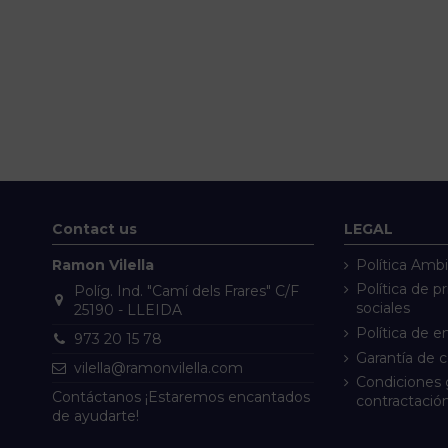
Contact us
LEGAL
Ramon Vilella
Política Ambi
Política de p
Políg. Ind. "Camí dels Frares" C/F
sociales
25190 - LLEIDA
Política de e
973 20 15 78
Garantía de 
vilella@ramonvilella.com
Condiciones 
Contáctanos ¡Estaremos encantados
contractació
de ayudarte!