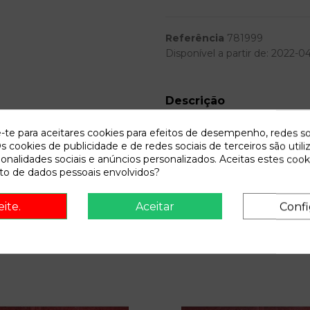
Referência
781999
Disponível a partir de:
2022-0
Descrição
Recambio de radiador agua para 
e-te para aceitares cookies para efeitos de desempenho, redes so
08.99 - 12.02 referencia OEM
s cookies de publicidade e de redes sociais de terceiros são utili
ionalidades sociais e anúncios personalizados. Aceitas estes cook
o de dados pessoais envolvidos?
eite.
Aceitar
Confi