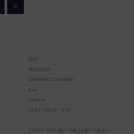
2001
188A4000
ZFA18800002240655
Azul
Gasolina
1.2 8V | 08.99 - 12.02
PUNTO BERLINA (188) 1.2 8V | 08.99 -