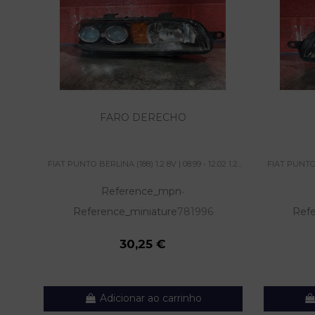
FARO DERECHO
FIAT PUNTO BERLINA (188) 1.2 8V | 08.99 - 12.02 1.2...
FIAT PUNTO BE
Reference_mpn
-
Reference_miniature
781996
Refe
30,25 €
Adicionar ao carrinho