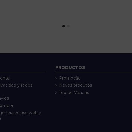
PRODUCTOS
ental
Promoção
rivacidad y redes
Novos produtos
Top de Vendas
nvíos
compra
generales uso web y
n