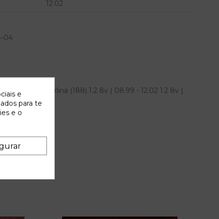
12.02
4-04
fiat punto berlina (188) 1.2 8v | 08.99 - 12.02 1.2 8v |
ciais e
 IAM
zados para te
ies e o
gurar