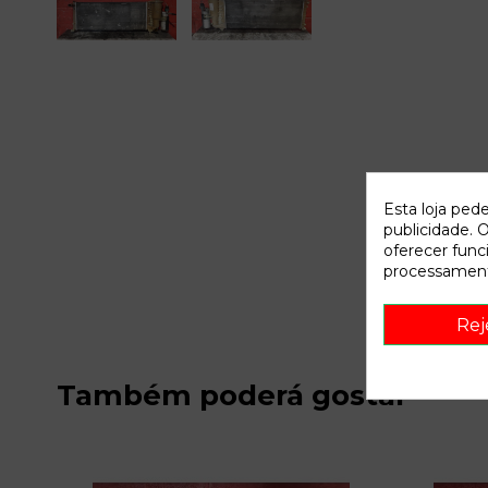
Esta loja ped
publicidade. O
oferecer func
processament
Rej
Também poderá gostar