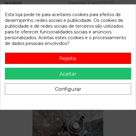
Modelo
Caravelle Corto 2.0 115
Trendline
Esta loja pede-te para aceitares cookies para efeitos de
desempenho, redes sociais e publicidade. Os cookies de
Referência
784018
publicidade e de redes sociais de terceiros são utilizados
Disponível a partir de:
2022-04-05
para te oferecer funcionalidades sociais e anúncios
personalizados. Aceitas estes cookies e o processamento
de dados pessoais envolvidos?
Descrição
Rejeite.
Recambio de palanca cambio para volkswagen caravelle
corto 2.0 115 trendline referencia OEM IAM NO SIRGAS
Aceitar
Configurar
Também poderá gostar