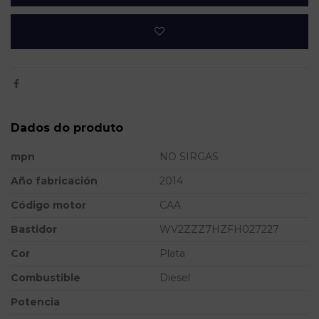
Dados do produto
mpn
NO SIRGAS
Año fabricación
2014
Código motor
CAA
Bastidor
WV2ZZZ7HZFH027227
Cor
Plata
Combustible
Diesel
Potencia