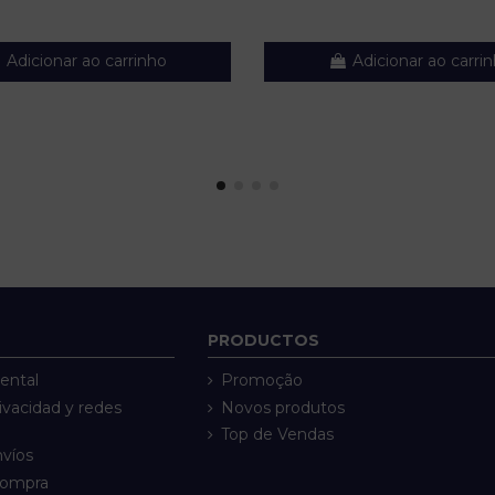
Adicionar ao carrinho
Adicionar ao carri
PRODUCTOS
ental
Promoção
rivacidad y redes
Novos produtos
Top de Vendas
nvíos
compra