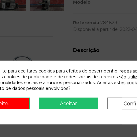
Modelo
Referência
784829
Disponível a partir de:
2022-04
Descrição
Recambio de pinza freno delant
(105kw) | 07.05 - 12.10 2.0 cr
e-te para aceitares cookies para efeitos de desempenho, redes so
s cookies de publicidade e de redes sociais de terceiros são utili
ionalidades sociais e anúncios personalizados. Aceitas estes cook
o de dados pessoais envolvidos?
onsult vehicle of origin
eite.
Aceitar
Confi