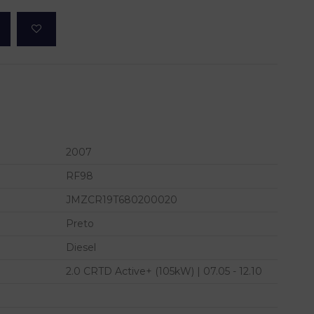
2007
RF98
JMZCR19T680200020
Preto
Diesel
2.0 CRTD Active+ (105kW) | 07.05 - 12.10