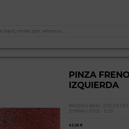
PINZA FREN
IZQUIERDA
MAZDA 5 BERL. (CR) 2.0 CRTD
(105KW) | 07.05 - 12.10
42,35 €