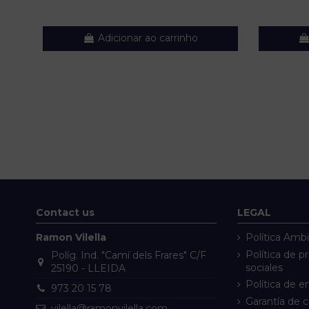
Adicionar ao carrinho
Contact us
LEGAL
Ramon Vilella
Política Ambi
Política de p
Políg. Ind. "Camí dels Frares" C/F
sociales
25190 - LLEIDA
Política de e
973 20 15 78
Garantía de 
vilella@ramonvilella.com