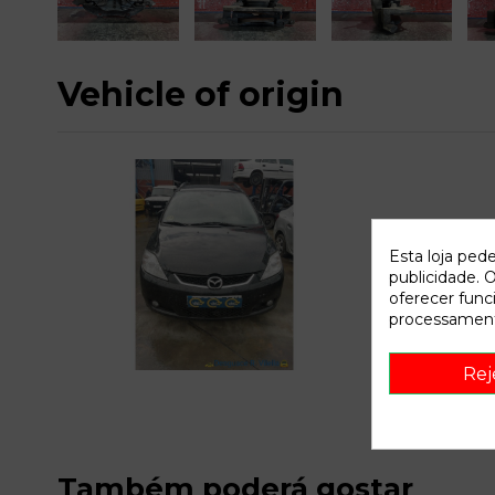
Vehicle of origin
Esta loja ped
publicidade. O
oferecer func
processament
C
Rej
Também poderá gostar