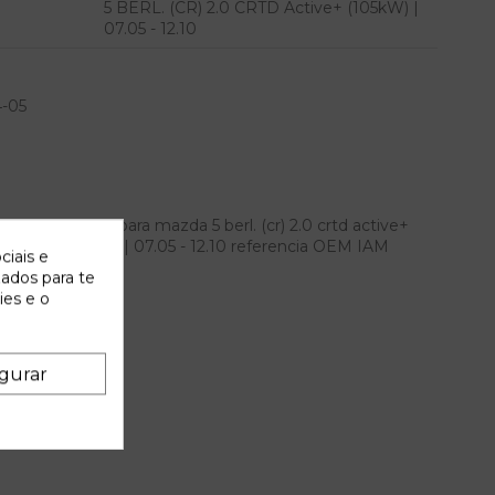
5 BERL. (CR) 2.0 CRTD Active+ (105kW) |
07.05 - 12.10
-05
era izquierda para mazda 5 berl. (cr) 2.0 crtd active+
td active+ (105kw) | 07.05 - 12.10 referencia OEM IAM
ciais e
zados para te
ies e o
gurar