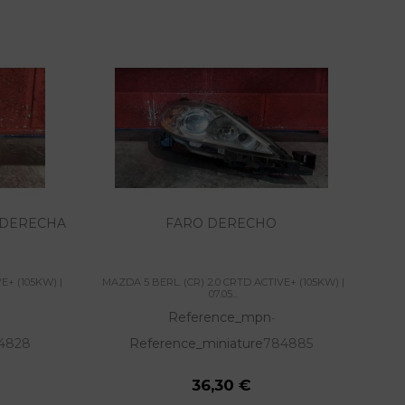
 DERECHA
FARO DERECHO
E+ (105KW) |
MAZDA 5 BERL. (CR) 2.0 CRTD ACTIVE+ (105KW) |
MAZ
07.05...
Reference_mpn
-
4828
Reference_miniature
784885
36,30 €