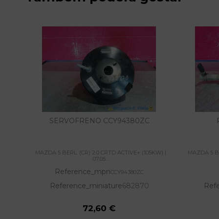
SERVOFRENO CCY94380ZC
MAZDA 5 BERL. (CR) 2.0 CRTD ACTIVE+ (105KW) |
MAZDA 5 BE
07.05...
Reference_mpn
CCY94380ZC
Reference_miniature
682870
Ref
72,60 €