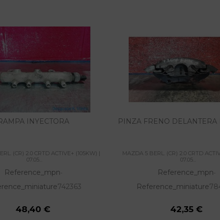
RAMPA INYECTORA
PINZA FRENO DELANTERA
RL. (CR) 2.0 CRTD ACTIVE+ (105KW) |
MAZDA 5 BERL. (CR) 2.0 CRTD ACTIV
07.05...
07.05...
Reference_mpn
Reference_mpn
-
-
erence_miniature
742363
Reference_miniature
78
48,40 €
42,35 €