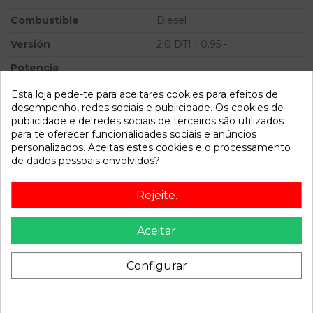
Combustible
Diesel
Versión
2.0 DTI | 0.95 - ...
Potencia
Ref.Marca
Esta loja pede-te para aceitares cookies para efeitos de
desempenho, redes sociais e publicidade. Os cookies de
Modelo
VECTRA B BERLINA 2.0 DTI |
publicidade e de redes sociais de terceiros são utilizados
0.95 - ...
para te oferecer funcionalidades sociais e anúncios
personalizados. Aceitas estes cookies e o processamento
de dados pessoais envolvidos?
Referência
801662
Disponível a partir de:
2022-04-04
Rejeite.
Descrição
Aceitar
Recambio de mando climatizador para opel vectra b berlina
Configurar
2.0 dti | 0.95 - ... 2.0 dti | 0.95 - ... referencia OEM IAM
69262209 J2900ASIC