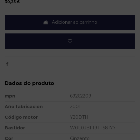
30,25 €
Adicionar ao carrinho
Dados do produto
mpn
69262209
Año fabricación
2001
Código motor
Y20DTH
Bastidor
W0L0JBF1911158177
Cor
Cinzento