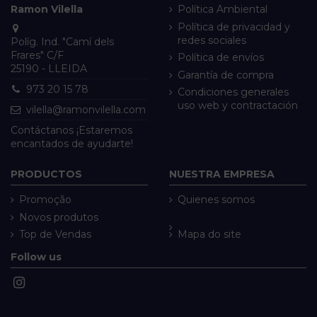
Ramon Vilella
Política Ambiental
Política de privacidad y
redes sociales
Políg. Ind. "Camí dels
Frares" C/F
Política de envíos
25190 - LLEIDA
Garantía de compra
973 20 15 78
Condiciones generales
uso web y contractación
vilella@ramonvilella.com
Contáctanos ¡Estaremos
encantados de ayudarte!
PRODUCTOS
NUESTRA EMPRESA
Promoção
Quienes somos
Novos produtos
Top de Vendas
Mapa do site
Follow us