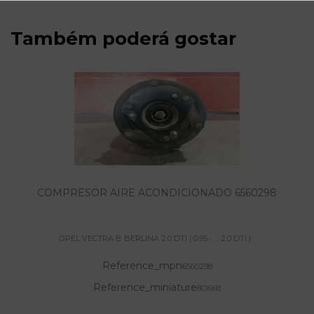
Também poderá gostar
COMPRESOR AIRE ACONDICIONADO 6560298
OPEL VECTRA B BERLINA 2.0 DTI | 0.95 - ... 2.0 DTI |...
Reference_mpn
6560298
Reference_miniature
801668