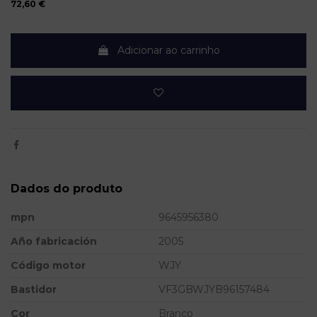
72,60 €
Adicionar ao carrinho
Dados do produto
mpn
9645956380
Año fabricación
2005
Código motor
WJY
Bastidor
VF3GBWJYB96157484
Cor
Branco