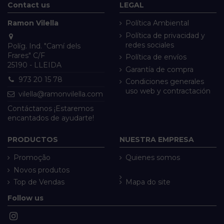
Contact us
LEGAL
Ramon Vilella
Política Ambiental
Política de privacidad y
redes sociales
Políg. Ind. "Camí dels
Frares" C/F
Política de envíos
25190 - LLEIDA
Garantía de compra
973 20 15 78
Condiciones generales
uso web y contractación
vilella@ramonvilella.com
Contáctanos ¡Estaremos
encantados de ayudarte!
PRODUCTOS
NUESTRA EMPRESA
Promoção
Quienes somos
Novos produtos
Top de Vendas
Mapa do site
Follow us