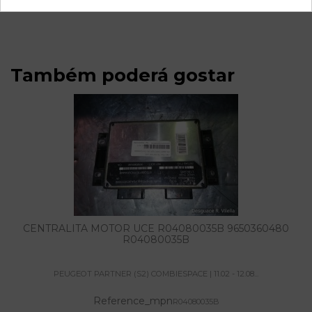
R04080023F
Também poderá gostar
CENTRALITA MOTOR UCE R04080035B 9650360480
R04080035B
PEUGEOT PARTNER (S2) COMBIESPACE | 11.02 - 12.08...
Reference_mpn
R04080035B