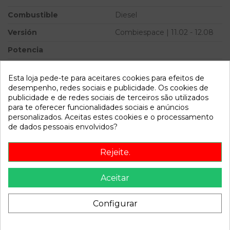
Combustible
Diesel
Versión
Combiespace | 11.02 - 12.08
Potencia
Ref.Marca
Esta loja pede-te para aceitares cookies para efeitos de
Ref.Equivalencia
desempenho, redes sociais e publicidade. Os cookies de
publicidade e de redes sociais de terceiros são utilizados
Modelo
PARTNER (S2) Combiespace
para te oferecer funcionalidades sociais e anúncios
| 11.02 - 12.08
personalizados. Aceitas estes cookies e o processamento
de dados pessoais envolvidos?
Referência
505559
Disponível a partir de:
2022-04-04
Rejeite.
Aceitar
Descrição
Recambio de centralita motor uce para peugeot partner
Configurar
(s2) combiespace | 11.02 - 12.08 combiespace | 11.02 - 12.08
referencia OEM IAM 9645956380 9641390180