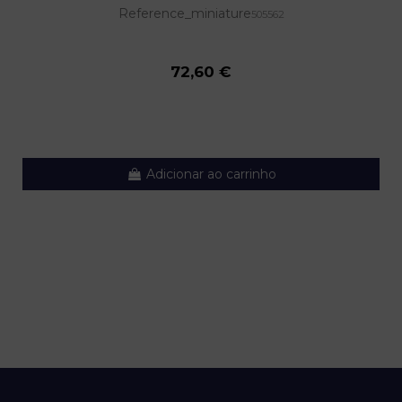
Reference_miniature
505562
72,60 €
Adicionar ao carrinho