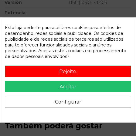
Versión
316ti | 06.01 - 12.05
Potencia
Modelo
SERIE 3 COMPACT (E46) 316ti
Esta loja pede-te para aceitares cookies para efeitos de
| 06.01 - 12.05
desempenho, redes sociais e publicidade. Os cookies de
publicidade e de redes sociais de terceiros são utilizados
Referência
794788
para te oferecer funcionalidades sociais e anúncios
Disponível a partir de:
2022-04-05
personalizados. Aceitas estes cookies e o processamento
de dados pessoais envolvidos?
Descrição
Rejeite.
Recambio de columna direccion para bmw serie 3 compact
Aceitar
(e46) 316ti | 06.01 - 12.05 316ti | 06.01 - 12.05 referencia OEM
IAM
Configurar
Também poderá gostar