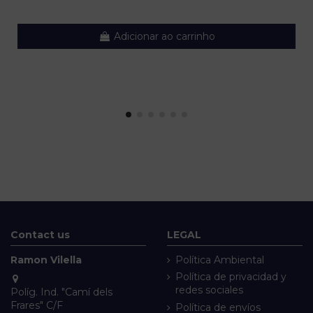
Adicionar ao carrinho
Contact us
LEGAL
Ramon Vilella
Política Ambiental
Política de privacidad y
redes sociales
Políg. Ind. "Camí dels
Frares" C/F
Política de envíos