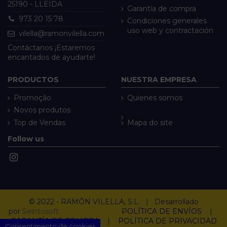
25190 - LLEIDA
Garantía de compra
973 20 15 78
Condiciones generales
uso web y contractación
vilella@ramonvilella.com
Contáctanos ¡Estaremos
encantados de ayudarte!
PRODUCTOS
NUESTRA EMPRESA
Promoção
Quienes somos
Novos produtos
Top de Vendas
Mapa do site
Follow us
© 2022 - RAMÓN VILELLA, S.L. | Desarrollado
por
Seintosoft
POLÍTICA DE ENVÍOS
|
GARANTÍA DE COMPRA
|
POLÍTICA DE PRIVACIDAD
Consentimento de cookies