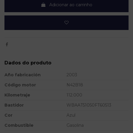
Adicionar ao carrinho
Dados do produto
Año fabricación
2003
Código motor
N42B18
Kilometraje
112.000
Bastidor
WBAAT51050FT60513
Cor
Azul
Combustible
Gasolina