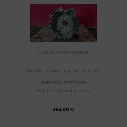
CAJA CAMBIOS 7520868
BMW SERIE 3 COMPACT (E46) 316TI | 06.01 - 12.05...
Reference_mpn
7520868
Reference_miniature
793296
363,00 €