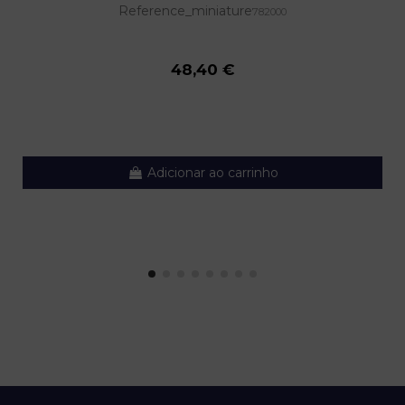
Reference_miniature
782000
48,40 €
Adicionar ao carrinho