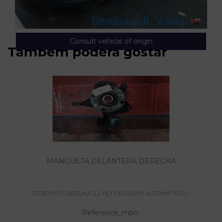
Consult vehicle of origin
Também poderá gostar
MANGUETA DELANTERA DERECHA
CITROEN C5 BERLINA 2.2 HDI EXCLUSIVE AUTOMÁTICO |...
Reference_mpn
-