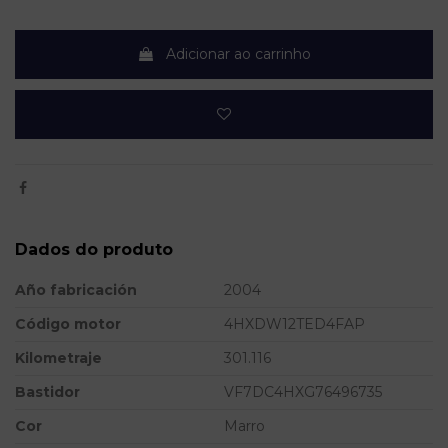
Adicionar ao carrinho
Dados do produto
Año fabricación
2004
Código motor
4HXDW12TED4FAP
Kilometraje
301.116
Bastidor
VF7DC4HXG76496735
Cor
Marro