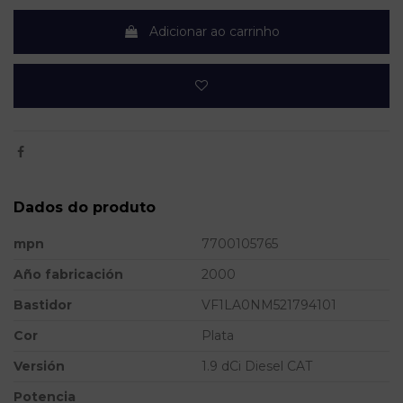
Adicionar ao carrinho
Dados do produto
mpn
7700105765
Año fabricación
2000
Bastidor
VF1LA0NM521794101
Cor
Plata
Versión
1.9 dCi Diesel CAT
Potencia