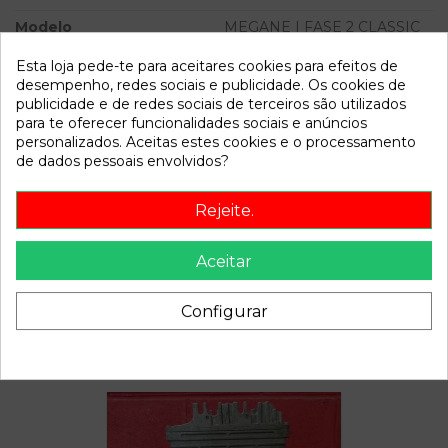
Modelo
MEGANE I FASE 2 CLASSIC
(LA..)
Esta loja pede-te para aceitares cookies para efeitos de
desempenho, redes sociais e publicidade. Os cookies de
Referência
807599
publicidade e de redes sociais de terceiros são utilizados
Disponível a partir de:
2022-04-05
para te oferecer funcionalidades sociais e anúncios
personalizados. Aceitas estes cookies e o processamento
de dados pessoais envolvidos?
Descrição
Rejeite.
Recambio de compresor aire acondicionado para renault
megane i fase 2 classic (la..) 1.9 dci diesel cat referencia
Aceitar
OEM IAM 7700105765
Configurar
Também poderá gostar