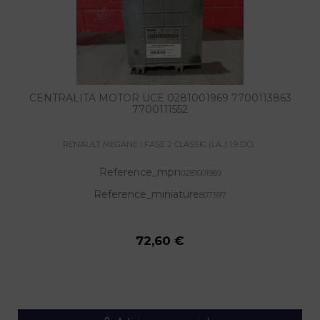
CENTRALITA MOTOR UCE 0281001969 7700113863
7700111552
RENAULT MEGANE I FASE 2 CLASSIC (LA..) 1.9 DCI...
Reference_mpn
0281001969
Reference_miniature
807597
72,60 €