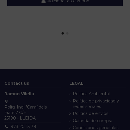
Adicionar ao carrinho
Contact us
LEGAL
Ramon Vilella
Política Ambiental
Política de privacidad y
redes sociales
Políg. Ind. "Camí dels
Frares" C/F
Política de envíos
25190 - LLEIDA
Garantía de compra
973 20 15 78
Condiciones generales