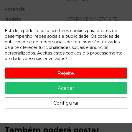
Potencia
Modelo
VITARA SE/SV (ET) 1.9 TD
Techo metálico Lujo | 09.96 -
12.01
Esta loja pede-te para aceitares cookies para efeitos de
desempenho, redes sociais e publicidade. Os cookies de
publicidade e de redes sociais de terceiros são utilizados
Referência
776451
para te oferecer funcionalidades sociais e anúncios
Disponível a partir de:
2022-04-04
personalizados. Aceitas estes cookies e o processamento
de dados pessoais envolvidos?
Descrição
Rejeite.
Recambio de maneta exterior delantera izquierda para
Aceitar
suzuki vitara se/sv (et) 1.9 td techo metálico lujo | 09.96 -
12.01 1.9 td techo metálico lujo | 09.96 - 12.01 referencia
OEM IAM
Configurar
Também poderá gostar