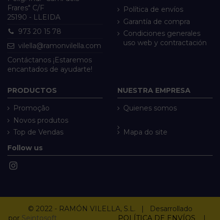
Frares" C/F
Política de envíos
25190 - LLEIDA
Garantía de compra
973 20 15 78
Condiciones generales
uso web y contractación
vilella@ramonvilella.com
Contáctanos ¡Estaremos
encantados de ayudarte!
PRODUCTOS
NUESTRA EMPRESA
Promoção
Quienes somos
Novos produtos
Top de Vendas
Mapa do site
Follow us
© 2022 - RAMÓN VILELLA, S.L. | Desarrollado
por
Seintosoft
POLÍTICA DE ENVÍOS
|