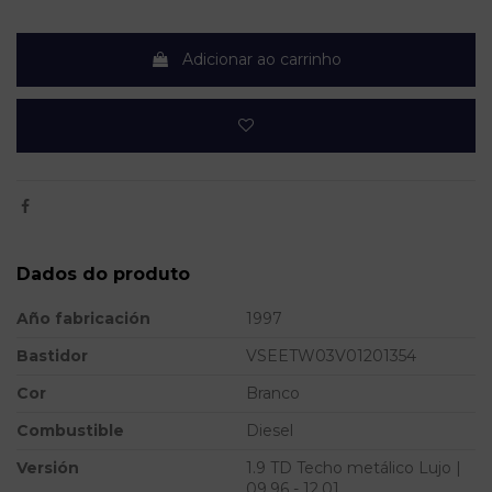
Adicionar ao carrinho
Dados do produto
Año fabricación
1997
Bastidor
VSEETW03V01201354
Cor
Branco
Combustible
Diesel
Versión
1.9 TD Techo metálico Lujo |
09.96 - 12.01