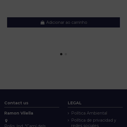
Adicionar ao carrinho
Contact us
LEGAL
Ramon Vilella
Política Ambiental
Política de privacidad y
redes sociales
Políg. Ind. "Camí dels