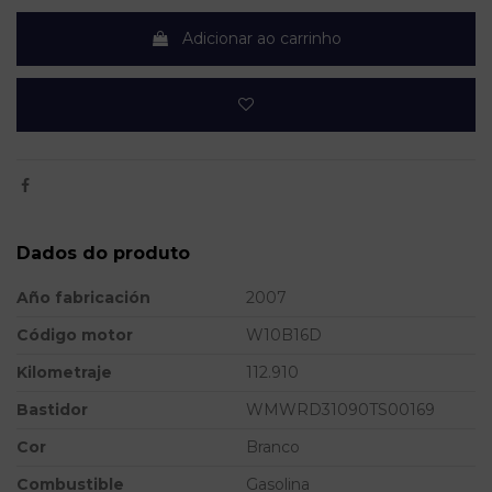
Adicionar ao carrinho
Dados do produto
Año fabricación
2007
Código motor
W10B16D
Kilometraje
112.910
Bastidor
WMWRD31090TS00169
Cor
Branco
Combustible
Gasolina