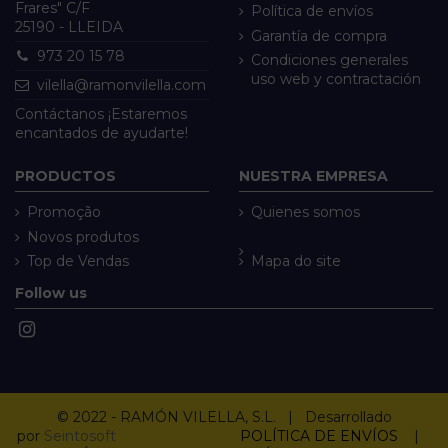
Frares" C/F
Política de envíos
25190 - LLEIDA
Garantía de compra
973 20 15 78
Condiciones generales
uso web y contractación
vilella@ramonvilella.com
Contáctanos ¡Estaremos
encantados de ayudarte!
PRODUCTOS
NUESTRA EMPRESA
Promoção
Quienes somos
Novos produtos
Top de Vendas
Mapa do site
Follow us
© 2022 - RAMÓN VILELLA, S.L. | Desarrollado
por
Seintosoft
POLÍTICA DE ENVÍOS
|