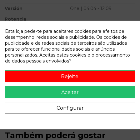
Versión
One | 04.04 - 12.09
Potencia
Modelo
CABRIO (R52) One | 04.04 -
Esta loja pede-te para aceitares cookies para efeitos de
12.09
desempenho, redes sociais e publicidade. Os cookies de
publicidade e de redes sociais de terceiros são utilizados
para te oferecer funcionalidades sociais e anúncios
Referência
807874
personalizados. Aceitas estes cookies e o processamento
Disponível a partir de:
2022-04-05
de dados pessoais envolvidos?
Rejeite.
Descrição
Recambio de maneta exterior delantera derecha para mini
Aceitar
cabrio (r52) one | 04.04 - 12.09 one | 04.04 - 12.09 referencia
OEM IAM
Configurar
Também poderá gostar