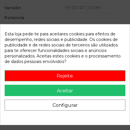
Versión
1.9 DTi RT | 03.99 - ...
Potencia
Ref.Marca
Esta loja pede-te para aceitares cookies para efeitos de
Modelo
MEGANE I FASE 2 CLASSIC
desempenho, redes sociais e publicidade. Os cookies de
(LA..) 1.9 DTi RT | 03.99 - ...
publicidade e de redes sociais de terceiros são utilizados
para te oferecer funcionalidades sociais e anúncios
personalizados. Aceitas estes cookies e o processamento
Referência
808814
de dados pessoais envolvidos?
Disponível a partir de:
2022-04-05
Rejeite.
Descrição
Aceitar
Recambio de compresor aire acondicionado para renault
megane i fase 2 classic (la..) 1.9 dti rt | 03.99 - ... 1.9 dti rt |
Configurar
03.99 - ... referencia OEM IAM 5309 7700105765