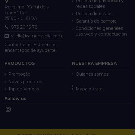
Política de privacidad y
redes sociales
Políg. Ind. "Camí dels
Frares" C/F
Política de envíos
25190 - LLEIDA
Garantía de compra
973 20 15 78
Condiciones generales
uso web y contractación
vilella@ramonvilella.com
Contáctanos ¡Estaremos
encantados de ayudarte!
PRODUCTOS
NUESTRA EMPRESA
Promoção
Quienes somos
Novos produtos
Top de Vendas
Mapa do site
Follow us