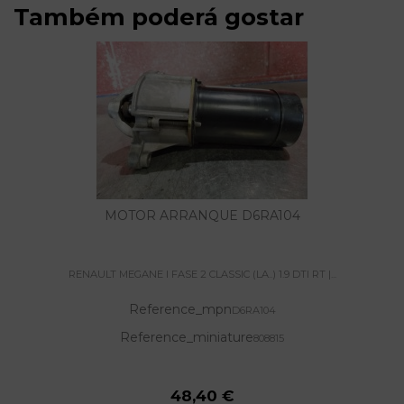
Também poderá gostar
MOTOR ARRANQUE D6RA104
RENAULT MEGANE I FASE 2 CLASSIC (LA..) 1.9 DTI RT |...
Reference_mpn
D6RA104
Reference_miniature
808815
48,40 €