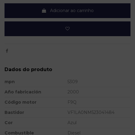
Adicionar ao carrinho
Dados do produto
mpn
5309
Año fabricación
2000
Código motor
F9Q
Bastidor
VF1LA0NM523041484
Cor
Azul
Combustible
Diesel