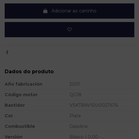
Adicionar ao carrinho
Dados do produto
Año fabricación
2001
Código motor
QG18
Bastidor
VSKTBAV10U0027676
Cor
Plata
Combustible
Gasolina
Versión
Básico | 0.00 - ...