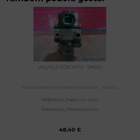
VALVULA EGR 14710 - 5M001
NISSAN ALMERA TINO (V10M) BÁSICO | 0.00 - ... BÁSICO...
Reference_mpn
14710 - 5M001
Reference_miniature
650707
48,40 €