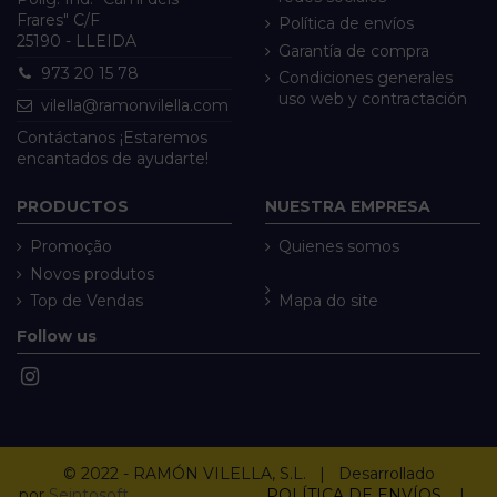
Frares" C/F
Política de envíos
25190 - LLEIDA
Garantía de compra
973 20 15 78
Condiciones generales
uso web y contractación
vilella@ramonvilella.com
Contáctanos ¡Estaremos
encantados de ayudarte!
PRODUCTOS
NUESTRA EMPRESA
Promoção
Quienes somos
Novos produtos
Top de Vendas
Mapa do site
Follow us
© 2022 - RAMÓN VILELLA, S.L. | Desarrollado
por
Seintosoft
POLÍTICA DE ENVÍOS
|