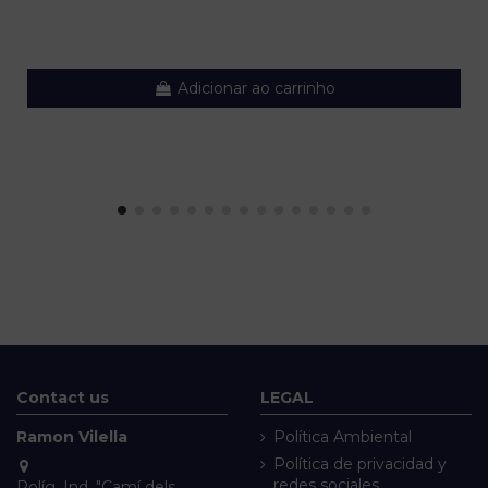
Adicionar ao carrinho
Contact us
LEGAL
Ramon Vilella
Política Ambiental
Política de privacidad y
redes sociales
Políg. Ind. "Camí dels