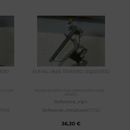
TERO
ELEVALUNAS TRASERO IZQUIERDO
C
 0.00 - ...
NISSAN ALMERA TINO (V10M) BÁSICO | 0.00 - ...
NI
BÁSICO...
Reference_mpn
-
0749
Reference_miniature
810750
36,30 €