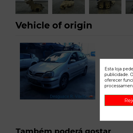
Vehicle of origin
Esta loja ped
publicidade. O
oferecer func
processament
C
Rej
Também poderá gostar