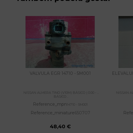
VALVULA EGR 14710 - 5M001
ELEVALU
NISSAN ALMERA TINO (V10M) BÁSICO | 0.00 - ...
NISSAN ALM
BÁSICO...
Reference_mpn
14710 - 5M001
Reference_miniature
650707
Refe
48,40 €