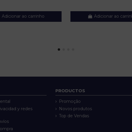
Adicionar ao carrinho
Adicionar ao carri
PRODUCTOS
ental
Promoção
rivacidad y redes
Novos produtos
Top de Vendas
nvíos
compra