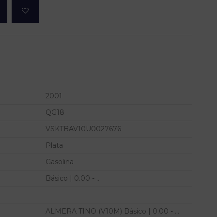
2001
QG18
VSKTBAV10U0027676
Plata
Gasolina
Básico | 0.00 - ...
ALMERA TINO (V10M) Básico | 0.00 - ...