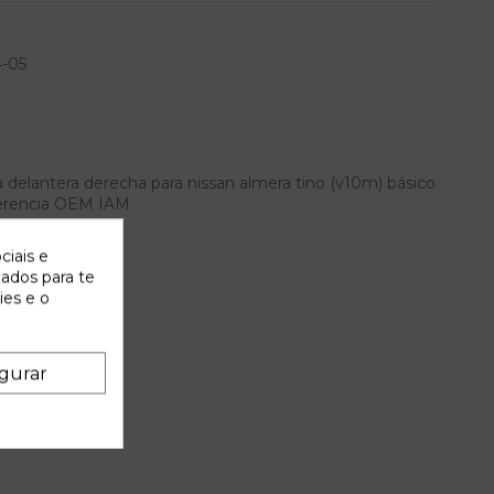
-05
delantera derecha para nissan almera tino (v10m) básico
 referencia OEM IAM
ciais e
zados para te
ies e o
gurar