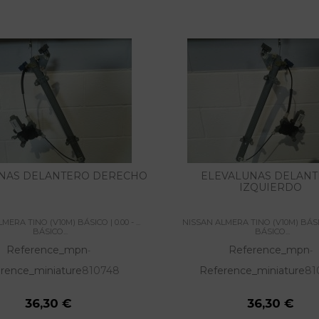
NAS DELANTERO DERECHO
ELEVALUNAS DELAN
IZQUIERDO
ERA TINO (V10M) BÁSICO | 0.00 - ...
NISSAN ALMERA TINO (V10M) BÁSICO |
BÁSICO...
BÁSICO...
Reference_mpn
Reference_mpn
-
-
rence_miniature
810748
Reference_miniature
81
36,30 €
36,30 €