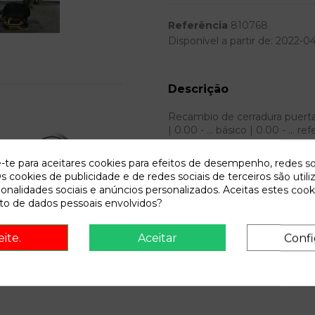
Referência
810768
Disponível a partir de:
2022-04
Descrição
Recambio de cerradura puerta 
| 0.00 - ... básico | 0.00 - ...
e-te para aceitares cookies para efeitos de desempenho, redes so
s cookies de publicidade e de redes sociais de terceiros são utili
ionalidades sociais e anúncios personalizados. Aceitas estes cook
o de dados pessoais envolvidos?
onsult vehicle of origin
eite.
Aceitar
Confi