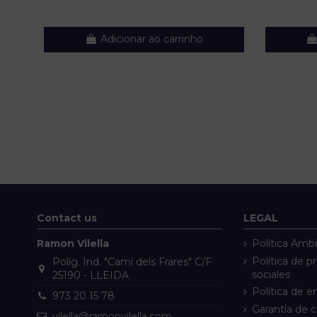
Adicionar ao carrinho
Contact us
LEGAL
Ramon Vilella
Política Ambi
Política de p
Políg. Ind. "Camí dels Frares" C/F
sociales
25190 - LLEIDA
Política de e
973 20 15 78
Garantía de 
vilella@ramonvilella.com