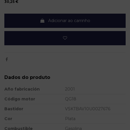
30,25 €
Adicionar ao carrinho
Dados do produto
Año fabricación
2001
Código motor
QG18
Bastidor
VSKTBAV10U0027676
Cor
Plata
Combustible
Gasolina