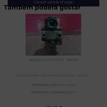
Consult vehicle of origin
Também poderá gostar
VALVULA EGR 14710 - 5M001
NISSAN ALMERA TINO (V10M) BÁSICO | 0.00 - ... BÁSICO...
Reference_mpn
14710 - 5M001
Reference_miniature
650707