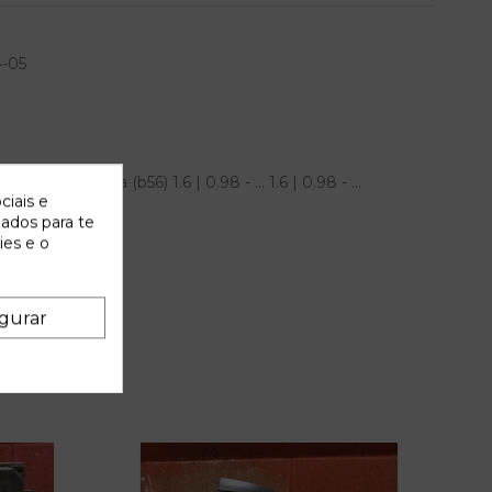
-05
ault laguna (b56) 1.6 | 0.98 - ... 1.6 | 0.98 - ...
ciais e
zados para te
ies e o
gurar