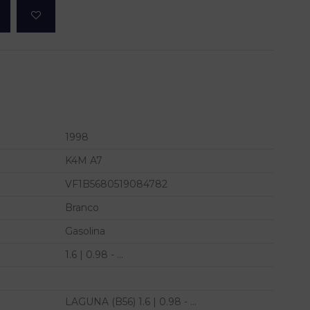
1998
K4M A7
VF1B5680519084782
Branco
Gasolina
1.6 | 0.98 - ...
LAGUNA (B56) 1.6 | 0.98 - ...