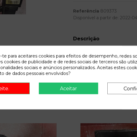
Referência
809373
Disponível a partir de:
2022-04
Descrição
Recambio de mando luces para ren
e-te para aceitares cookies para efeitos de desempenho, redes so
referencia OEM IAM
s cookies de publicidade e de redes sociais de terceiros são utili
ionalidades sociais e anúncios personalizados. Aceitas estes cook
o de dados pessoais envolvidos?
eite.
Aceitar
Confi