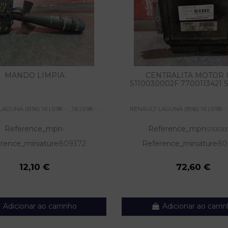
MANDO LIMPIA
CENTRALITA MOTOR 
S110030002F 7700113421 
NA (B56) 1.6 | 0.98 - ... 1.6 | 0.98 - ...
RENAULT LAGUNA (B56) 1.6 | 0.98 - ... 1.
Reference_mpn
Reference_mpn
-
S110030
rence_miniature
809372
Reference_miniature
80
12,10 €
72,60 €
Adicionar ao carrinho
Adicionar ao carri