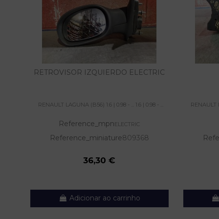
RETROVISOR IZQUIERDO ELECTRIC
RENAULT LAGUNA (B56) 1.6 | 0.98 - ... 1.6 | 0.98 - ...
RENAULT LAGU
Reference_mpn
ELECTRIC
Reference_miniature
809368
Refe
36,30 €
Adicionar ao carrinho