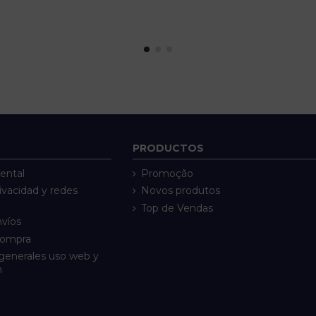
PRODUCTOS
ental
Promoção
rivacidad y redes
Novos produtos
Top de Vendas
nvíos
compra
generales uso web y
n