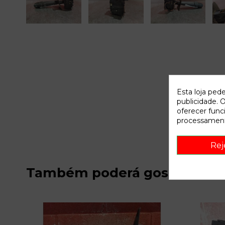
Esta loja ped
publicidade. O
oferecer func
processament
Rej
Também poderá gostar