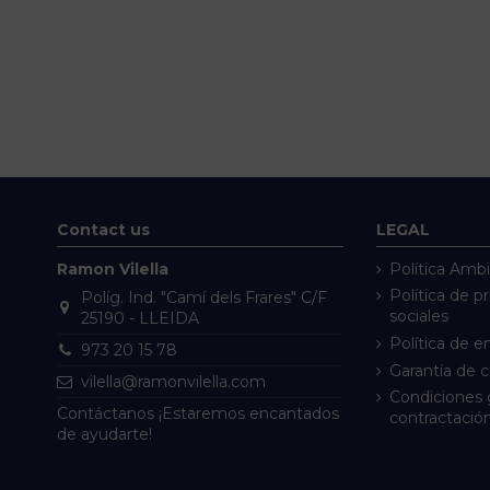
Contact us
LEGAL
Ramon Vilella
Política Ambi
Política de p
Políg. Ind. "Camí dels Frares" C/F
sociales
25190 - LLEIDA
Política de e
973 20 15 78
Garantía de 
vilella@ramonvilella.com
Condiciones 
Contáctanos ¡Estaremos encantados
contractació
de ayudarte!