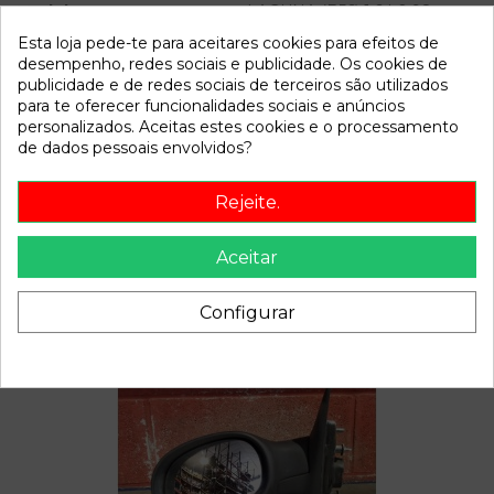
Modelo
LAGUNA (B56) 1.6 | 0.98 - ...
Esta loja pede-te para aceitares cookies para efeitos de
desempenho, redes sociais e publicidade. Os cookies de
Referência
809377
publicidade e de redes sociais de terceiros são utilizados
Disponível a partir de:
2022-04-05
para te oferecer funcionalidades sociais e anúncios
personalizados. Aceitas estes cookies e o processamento
de dados pessoais envolvidos?
Descrição
Rejeite.
Recambio de piloto trasero izquierdo para renault laguna
(b56) 1.6 | 0.98 - ... 1.6 | 0.98 - ... referencia OEM IAM
Aceitar
Configurar
Também poderá gostar