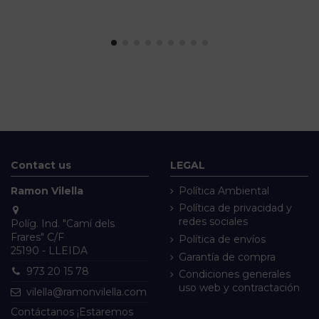
Contact us
LEGAL
Ramon Vilella
Política Ambiental
Política de privacidad y
redes sociales
Políg. Ind. "Camí dels
Frares" C/F
Política de envíos
25190 - LLEIDA
Garantía de compra
973 20 15 78
Condiciones generales
uso web y contractación
vilella@ramonvilella.com
Contáctanos ¡Estaremos