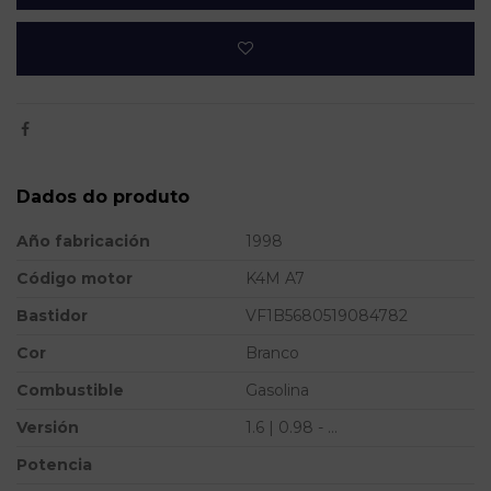
Dados do produto
Año fabricación
1998
Código motor
K4M A7
Bastidor
VF1B5680519084782
Cor
Branco
Combustible
Gasolina
Versión
1.6 | 0.98 - ...
Potencia