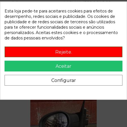
Modelo
LAGUNA (B56) 1.6 | 0.98 - ...
Esta loja pede-te para aceitares cookies para efeitos de
desempenho, redes sociais e publicidade. Os cookies de
Referência
809378
publicidade e de redes sociais de terceiros são utilizados
Disponível a partir de:
2022-04-05
para te oferecer funcionalidades sociais e anúncios
personalizados. Aceitas estes cookies e o processamento
de dados pessoais envolvidos?
Descrição
Rejeite.
Recambio de radiador agua para renault laguna (b56) 1.6 |
0.98 - ... 1.6 | 0.98 - ... referencia OEM IAM
Aceitar
Configurar
Também poderá gostar