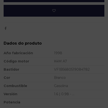
Dados do produto
Año fabricación
1998
Código motor
K4M A7
Bastidor
VF1B5680519084782
Cor
Branco
Combustible
Gasolina
Versión
1.6 | 0.98 - ...
Potencia