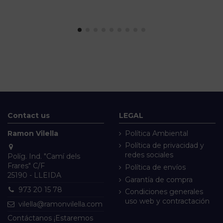
Contact us
LEGAL
Ramon Vilella
Política Ambiental
Política de privacidad y
redes sociales
Políg. Ind. "Camí dels
Frares" C/F
Política de envíos
25190 - LLEIDA
Garantía de compra
973 20 15 78
Condiciones generales
uso web y contractación
vilella@ramonvilella.com
Contáctanos ¡Estaremos