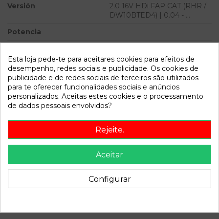
Versión
2.0 16V HDi FAP CAT (RHR /
DW10BTED4) | 0.04 - ...
Potencia
Modelo
407 2.0 16V HDi FAP CAT
(RHR / DW10BTED4) | 0.04 -
Esta loja pede-te para aceitares cookies para efeitos de
...
desempenho, redes sociais e publicidade. Os cookies de
publicidade e de redes sociais de terceiros são utilizados
para te oferecer funcionalidades sociais e anúncios
Referência
810790
personalizados. Aceitas estes cookies e o processamento
Disponível a partir de:
2022-04-05
de dados pessoais envolvidos?
Rejeite.
Descrição
Recambio de maneta exterior delantera derecha para
Aceitar
peugeot 407 2.0 16v hdi fap cat (rhr / dw10bted4) | 0.04 - ...
2.0 16v hdi fap cat (rhr / dw10bted4) | 0.04 - ... referencia
Configurar
OEM IAM