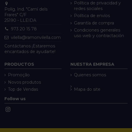
Política de privacidad y
redes sociales
Políg. Ind. "Camí dels
Frares" C/F
Política de envíos
25190 - LLEIDA
Garantía de compra
973 20 15 78
Condiciones generales
uso web y contractación
vilella@ramonvilella.com
Contáctanos ¡Estaremos
encantados de ayudarte!
PRODUCTOS
NUESTRA EMPRESA
Promoção
Quienes somos
Novos produtos
Top de Vendas
Mapa do site
Follow us