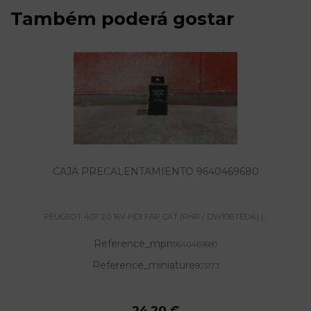
Também poderá gostar
CAJA PRECALENTAMIENTO 9640469680
PEUGEOT 407 2.0 16V HDI FAP CAT (RHR / DW10BTED4) |...
Reference_mpn
9640469680
Reference_miniature
803173
24,20 €