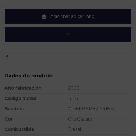
Adicionar ao carrinho
Dados do produto
Año fabricación
2006
Código motor
RHR
Bastidor
VF36ERHRH21441615
Cor
Gris Oscuro
Combustible
Diesel