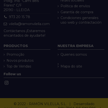
redes sociales
Políg. Ind. "Camí dels
Frares" C/F
Política de envíos
25190 - LLEIDA
Garantía de compra
973 20 15 78
Condiciones generales
uso web y contractación
vilella@ramonvilella.com
Contáctanos ¡Estaremos
encantados de ayudarte!
PRODUCTOS
NUESTRA EMPRESA
Promoção
Quienes somos
Novos produtos
Top de Vendas
Mapa do site
Follow us
© 2022 - RAMÓN VILELLA, S.L. | Desarrollado