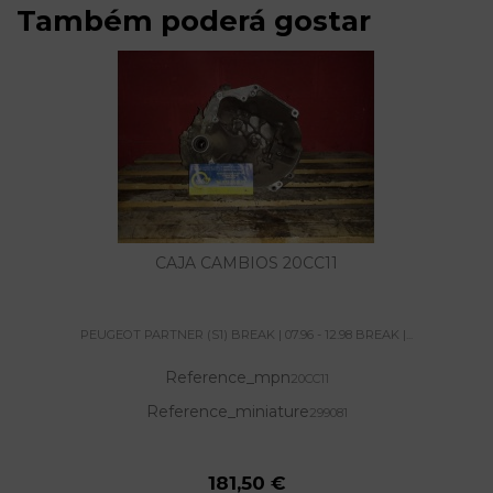
Também poderá gostar
CAJA CAMBIOS 20CC11
PEUGEOT PARTNER (S1) BREAK | 07.96 - 12.98 BREAK |...
Reference_mpn
20CC11
Reference_miniature
299081
181,50 €