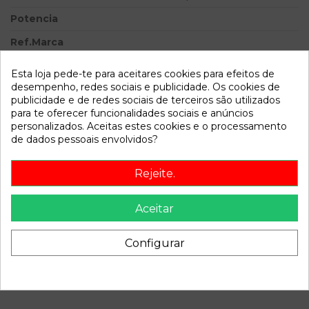
Potencia
Ref.Marca
Ref.Equivalencia
Esta loja pede-te para aceitares cookies para efeitos de
desempenho, redes sociais e publicidade. Os cookies de
Modelo
PARTNER (S1) Break | 07.96 -
publicidade e de redes sociais de terceiros são utilizados
12.98
para te oferecer funcionalidades sociais e anúncios
personalizados. Aceitas estes cookies e o processamento
Referência
171380
de dados pessoais envolvidos?
Disponível a partir de:
2022-04-06
Rejeite.
Descrição
Aceitar
Recambio de alternador para peugeot partner (s1) break |
07.96 - 12.98 break | 07.96 - 12.98 referencia OEM IAM
Configurar
A13VI96 9619489380 CL8