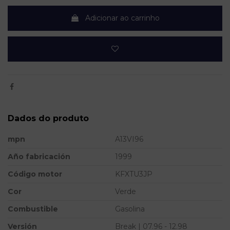
Adicionar ao carrinho
Dados do produto
mpn
A13VI96
Año fabricación
1999
Código motor
KFXTU3JP
Cor
Verde
Combustible
Gasolina
Versión
Break | 07.96 - 12.98