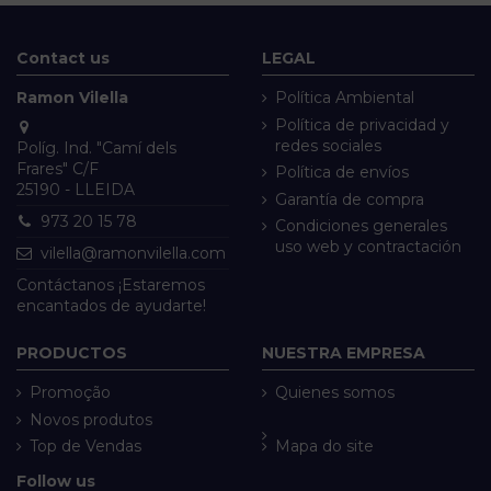
Contact us
LEGAL
Ramon Vilella
Política Ambiental
Política de privacidad y
redes sociales
Políg. Ind. "Camí dels
Frares" C/F
Política de envíos
25190 - LLEIDA
Garantía de compra
973 20 15 78
Condiciones generales
uso web y contractación
vilella@ramonvilella.com
Contáctanos ¡Estaremos
encantados de ayudarte!
PRODUCTOS
NUESTRA EMPRESA
Promoção
Quienes somos
Novos produtos
Top de Vendas
Mapa do site
Follow us