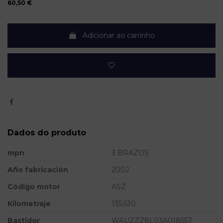
60,50 €
Adicionar ao carrinho
Dados do produto
mpn
3 BRAZOS
Año fabricación
2002
Código motor
ASZ
Kilometraje
135.530
Bastidor
WAUZZZ8L03A018557