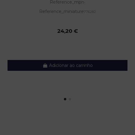
Reference_mpn
-
Reference_miniature
776282
24,20 €
Adicionar ao carrinho