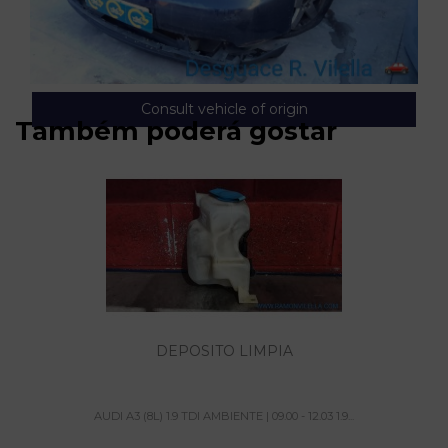
Consult vehicle of origin
Também poderá gostar
DEPOSITO LIMPIA
AUDI A3 (8L) 1.9 TDI AMBIENTE | 09.00 - 12.03 1.9...