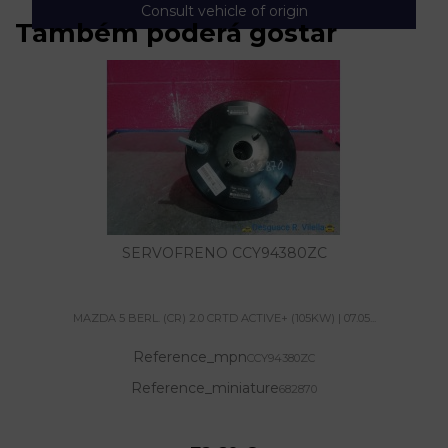
Consult vehicle of origin
Também poderá gostar
SERVOFRENO CCY94380ZC
MAZDA 5 BERL. (CR) 2.0 CRTD ACTIVE+ (105KW) | 07.05...
Reference_mpn
CCY94380ZC
Reference_miniature
682870