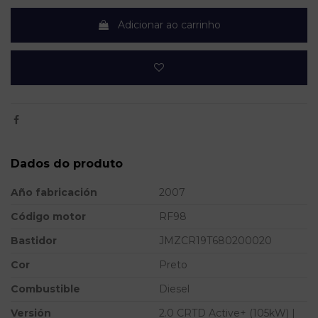
Adicionar ao carrinho
Dados do produto
Año fabricación
2007
Código motor
RF98
Bastidor
JMZCR19T680200020
Cor
Preto
Combustible
Diesel
Versión
2.0 CRTD Active+ (105kW) |