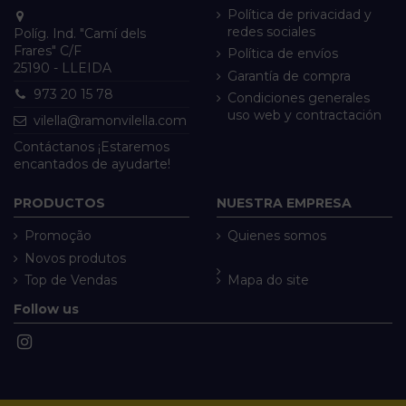
Política de privacidad y
redes sociales
Políg. Ind. "Camí dels
Frares" C/F
Política de envíos
25190 - LLEIDA
Garantía de compra
973 20 15 78
Condiciones generales
uso web y contractación
vilella@ramonvilella.com
Contáctanos ¡Estaremos
encantados de ayudarte!
PRODUCTOS
NUESTRA EMPRESA
Promoção
Quienes somos
Novos produtos
Top de Vendas
Mapa do site
Follow us