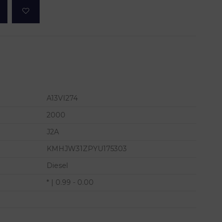
A13VI274
2000
J2A
KMHJW31ZPYU175303
Diesel
* | 0.99 - 0.00