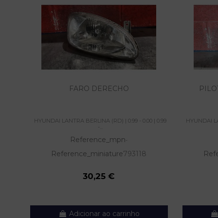
FARO DERECHO
PILO
HYUNDAI LANTRA BERLINA (RD) | 0.99 - 0.00 | 0.99
HYUNDAI LAN
-...
Reference_mpn
-
Reference_miniature
793118
Ref
30,25 €
Adicionar ao carrinho