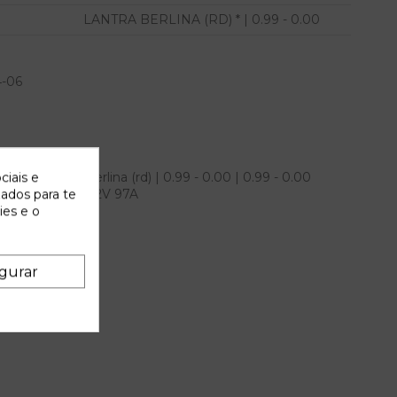
LANTRA BERLINA (RD) * | 0.99 - 0.00
4-06
undai lantra berlina (rd) | 0.99 - 0.00 | 0.99 - 0.00
ciais e
4 3730029000 12V 97A
zados para te
ies e o
gurar