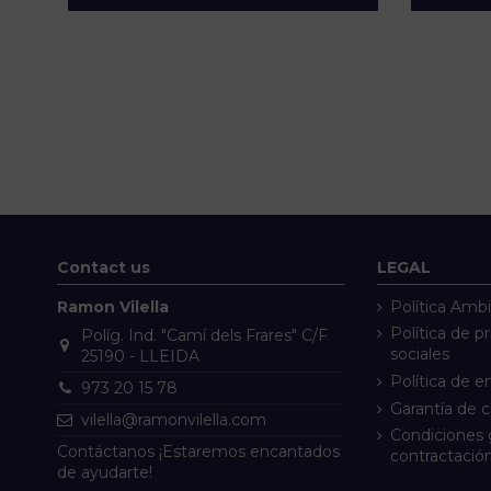
Contact us
LEGAL
Ramon Vilella
Política Ambi
Política de p
Políg. Ind. "Camí dels Frares" C/F
sociales
25190 - LLEIDA
Política de e
973 20 15 78
Garantía de 
vilella@ramonvilella.com
Condiciones 
Contáctanos ¡Estaremos encantados
contractació
de ayudarte!