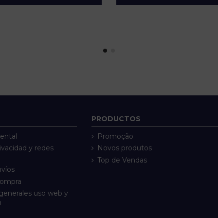
PRODUCTOS
ental
Promoção
rivacidad y redes
Novos produtos
Top de Vendas
nvíos
compra
generales uso web y
n