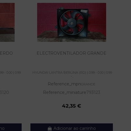
IERDO
ELECTROVENTILADOR GRANDE
E
- 0.00 | 0.99
HYUNDAI LANTRA BERLINA (RD) | 0.99 - 0.00 | 0.99
HYUN
-...
Reference_mpn
GRANDE
3120
Reference_miniature
793123
42,35 €
nho
Adicionar ao carrinho