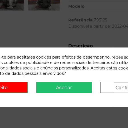
Modelo
Referência
793125
Disponível a partir de:
2022-0
Descrição
Recambio de alternador para hy
e-te para aceitares cookies para efeitos de desempenho, redes so
referencia OEM IAM A13VI27
s cookies de publicidade e de redes sociais de terceiros são utili
ionalidades sociais e anúncios personalizados. Aceitas estes cook
o de dados pessoais envolvidos?
eite.
Aceitar
Confi