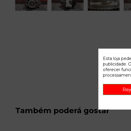
Esta loja ped
publicidade. O
oferecer func
processament
Rej
Também poderá gostar