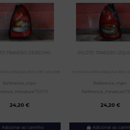
TO TRASERO DERECHO
PILOTO TRASERO IZQU
TRA BERLINA (RD) | 0.99 - 0.00 | 0.99
HYUNDAI LANTRA BERLINA (RD) | 0.99 
-...
-...
Reference_mpn
Reference_mpn
-
-
erence_miniature
793119
Reference_miniature
79
24,20 €
24,20 €
Adicionar ao carrinho
Adicionar ao carri