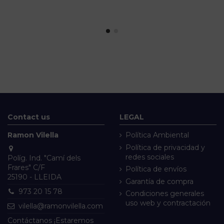
Contact us
LEGAL
Ramon Vilella
Política Ambiental
Política de privacidad y
redes sociales
Políg. Ind. "Camí dels
Frares" C/F
Política de envíos
25190 - LLEIDA
Garantía de compra
973 20 15 78
Condiciones generales
uso web y contractación
vilella@ramonvilella.com
Contáctanos ¡Estaremos