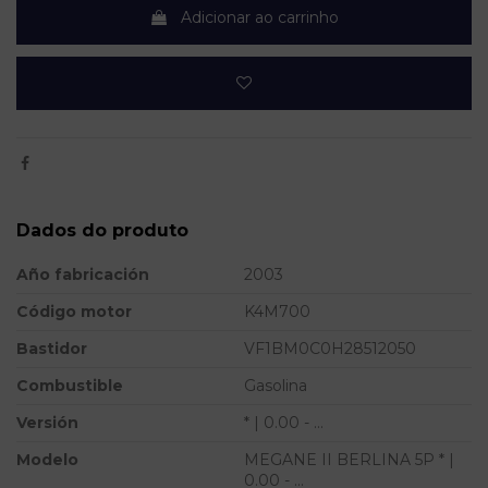
Adicionar ao carrinho
Dados do produto
Año fabricación
2003
Código motor
K4M700
Bastidor
VF1BM0C0H28512050
Combustible
Gasolina
Versión
* | 0.00 - ...
Modelo
MEGANE II BERLINA 5P * |
0.00 - ...