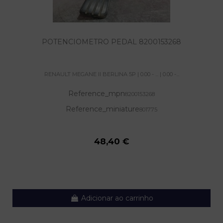
POTENCIOMETRO PEDAL 8200153268
RENAULT MEGANE II BERLINA 5P | 0.00 - ... | 0.00 -...
Reference_mpn
8200153268
Reference_miniature
801775
48,40 €
Adicionar ao carrinho