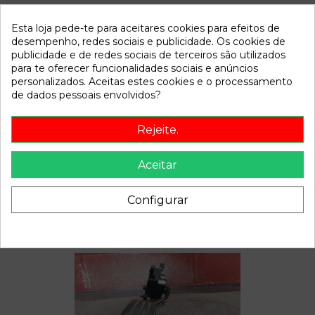
Esta loja pede-te para aceitares cookies para efeitos de
Referência
801774
desempenho, redes sociais e publicidade. Os cookies de
Disponível a partir de:
2022-04-06
publicidade e de redes sociais de terceiros são utilizados
para te oferecer funcionalidades sociais e anúncios
personalizados. Aceitas estes cookies e o processamento
Descrição
de dados pessoais envolvidos?
Recambio de condensador radiador aire acondicionado para
Rejeite.
renault megane ii berlina 5p | 0.00 - ... | 0.00 - ... referencia
OEM IAM
Aceitar
Configurar
Também poderá gostar