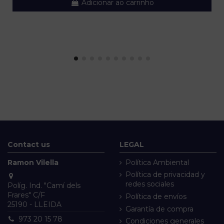
Adicionar ao carrinho
Contact us
LEGAL
Ramon Vilella
Política Ambiental
Política de privacidad y
redes sociales
Políg. Ind. "Camí dels
Frares" C/F
Política de envíos
25190 - LLEIDA
Garantía de compra
973 20 15 78
Condiciones generales