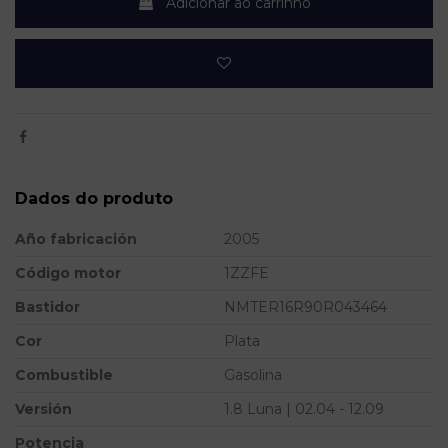
Adicionar ao carrinho
Dados do produto
Año fabricación
2005
Código motor
1ZZFE
Bastidor
NMTER16R90R043464
Cor
Plata
Combustible
Gasolina
Versión
1.8 Luna | 02.04 - 12.09
Potencia