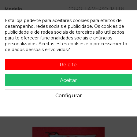
Modelo
COROLLA VERSO (R1) 1.8
Luna | 02.04 - 12.09
Esta loja pede-te para aceitares cookies para efeitos de
desempenho, redes sociais e publicidade. Os cookies de
Referência
802076
publicidade e de redes sociais de terceiros são utilizados
Disponível a partir de:
2022-04-06
para te oferecer funcionalidades sociais e anúncios
personalizados. Aceitas estes cookies e o processamento
de dados pessoais envolvidos?
Descrição
Rejeite.
Recambio de amortiguador trasero derecho para toyota
corolla verso (r1) 1.8 luna | 02.04 - 12.09 1.8 luna | 02.04 -
Aceitar
12.09 referencia OEM IAM
Configurar
Também poderá gostar