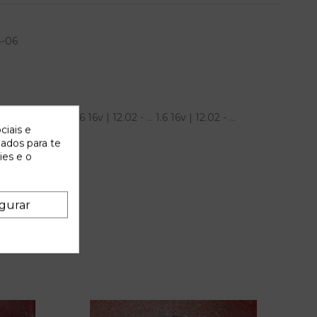
4-06
 stilo (192) 1.6 16v | 12.02 - ... 1.6 16v | 12.02 - ...
ciais e
zados para te
ies e o
gurar