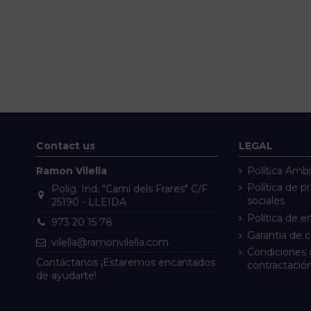
Contact us
LEGAL
Ramon Vilella
Política Ambi
Política de p
Políg. Ind. "Camí dels Frares" C/F
sociales
25190 - LLEIDA
Política de e
973 20 15 78
Garantía de 
vilella@ramonvilella.com
Condiciones 
Contáctanos ¡Estaremos encantados
contractació
de ayudarte!