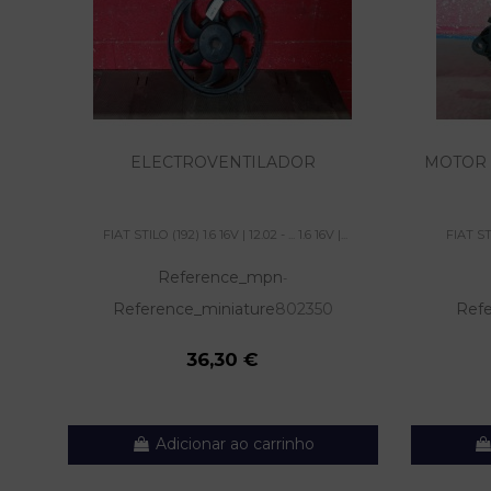
ELECTROVENTILADOR
MOTOR 
FIAT STILO (192) 1.6 16V | 12.02 - ... 1.6 16V |...
FIAT STIL
Reference_mpn
-
Reference_miniature
802350
Refe
36,30 €
Adicionar ao carrinho