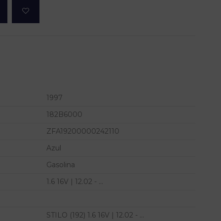
1997
182B6000
ZFA19200000242110
Azul
Gasolina
1.6 16V | 12.02 - ...
STILO (192) 1.6 16V | 12.02 - ...