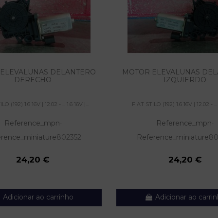
ELEVALUNAS DELANTERO
MOTOR ELEVALUNAS DE
DERECHO
IZQUIERDO
O (192) 1.6 16V | 12.02 - ... 1.6 16V |...
FIAT STILO (192) 1.6 16V | 12.02 - ... 1
Reference_mpn
Reference_mpn
-
-
rence_miniature
802352
Reference_miniature
80
24,20 €
24,20 €
Adicionar ao carrinho
Adicionar ao carri