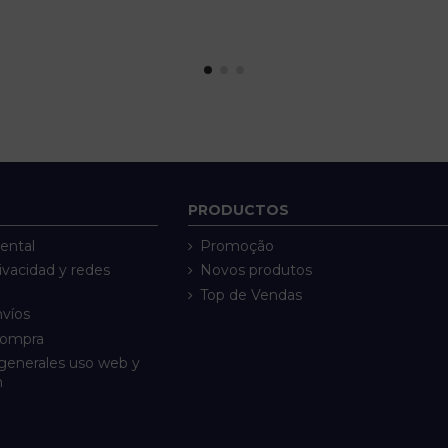
PRODUCTOS
ental
Promoção
rivacidad y redes
Novos produtos
Top de Vendas
nvíos
compra
generales uso web y
n