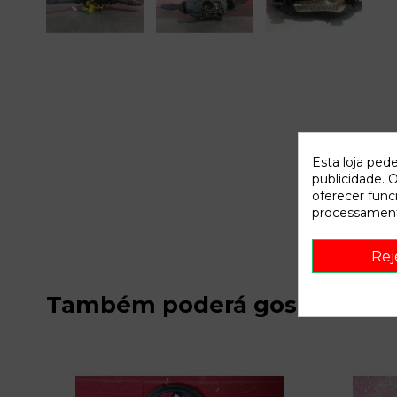
Esta loja ped
publicidade. O
oferecer func
processament
Rej
Também poderá gostar