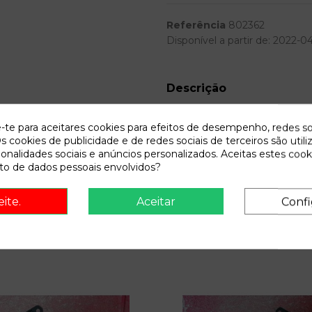
Referência
802362
Disponível a partir de:
2022-0
Descrição
Recambio de anillo airbag para fiat
e-te para aceitares cookies para efeitos de desempenho, redes so
referencia OEM IAM
s cookies de publicidade e de redes sociais de terceiros são utili
ionalidades sociais e anúncios personalizados. Aceitas estes cook
o de dados pessoais envolvidos?
eite.
Aceitar
Confi