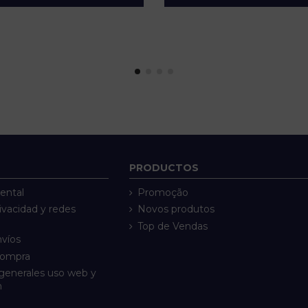
PRODUCTOS
ental
Promoção
rivacidad y redes
Novos produtos
Top de Vendas
nvíos
compra
generales uso web y
n