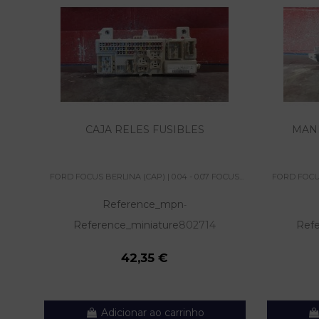
CAJA RELES FUSIBLES
MAN
FORD FOCUS BERLINA (CAP) | 0.04 - 0.07 FOCUS...
FORD FOCUS 
Reference_mpn
-
Reference_miniature
802714
Refe
42,35 €
Adicionar ao carrinho