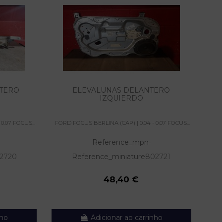
NTERO
ELEVALUNAS DELANTERO
C
IZQUIERDO
0.07 FOCUS...
FORD FOCUS BERLINA (CAP) | 0.04 - 0.07 FOCUS...
FORD
Reference_mpn
-
2720
Reference_miniature
802721
48,40 €
nho
Adicionar ao carrinho