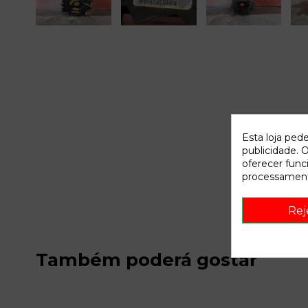
Esta loja ped
publicidade. O
oferecer func
processament
Rej
Também poderá gostar