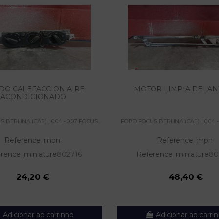
DO CALEFACCION AIRE
MOTOR LIMPIA DELA
ACONDICIONADO
BERLINA (CAP) | 0.04 - 0.07 FOCUS...
FORD FOCUS BERLINA (CAP) | 0.04 - 
Reference_mpn
Reference_mpn
-
-
rence_miniature
802716
Reference_miniature
80
24,20 €
48,40 €
Adicionar ao carrinho
Adicionar ao carri