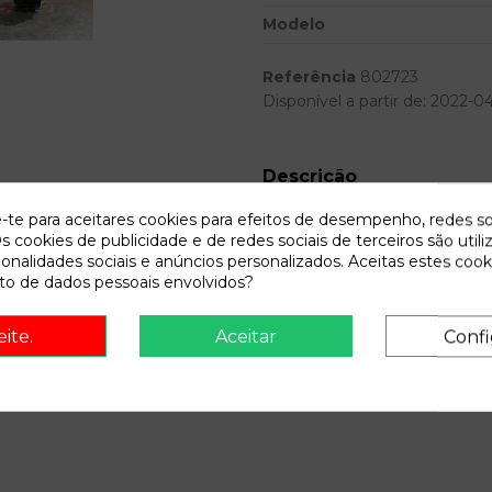
Modelo
Referência
802723
Disponível a partir de:
2022-0
Descrição
Recambio de anillo airbag para 
e-te para aceitares cookies para efeitos de desempenho, redes so
0.04 - 0.07 referencia OEM
s cookies de publicidade e de redes sociais de terceiros são utili
ionalidades sociais e anúncios personalizados. Aceitas estes cook
o de dados pessoais envolvidos?
eite.
Aceitar
Confi