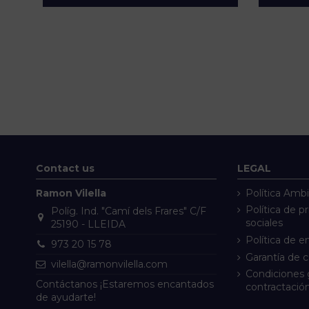
Contact us
LEGAL
Ramon Vilella
Política Ambi
Política de p
Políg. Ind. "Camí dels Frares" C/F
sociales
25190 - LLEIDA
Política de e
973 20 15 78
Garantía de 
vilella@ramonvilella.com
Condiciones 
Contáctanos ¡Estaremos encantados
contractació
de ayudarte!