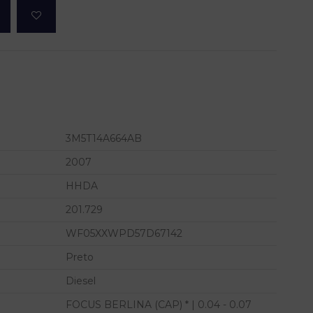
3M5T14A664AB
2007
HHDA
201.729
WF05XXWPD57D67142
Preto
Diesel
FOCUS BERLINA (CAP) * | 0.04 - 0.07