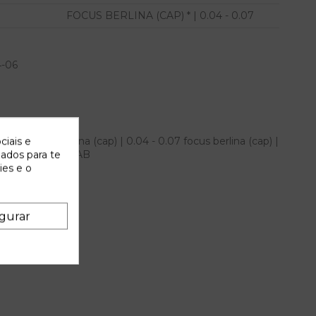
FOCUS BERLINA (CAP) * | 0.04 - 0.07
4-06
ford focus berlina (cap) | 0.04 - 0.07 focus berlina (cap) |
ciais e
 IAM 3M5T14A664AB
zados para te
ies e o
gurar