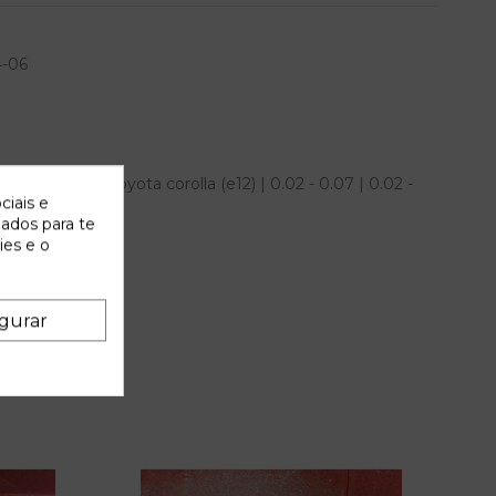
4-06
anque para toyota corolla (e12) | 0.02 - 0.07 | 0.02 -
ciais e
zados para te
ies e o
gurar