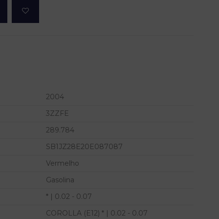
2004
3ZZFE
289.784
SB1JZ28E20E087087
Vermelho
Gasolina
* | 0.02 - 0.07
COROLLA (E12) * | 0.02 - 0.07