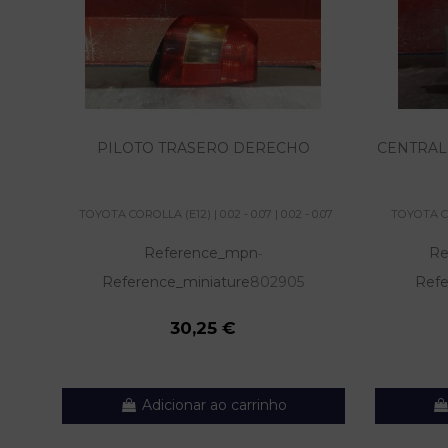
PILOTO TRASERO DERECHO
CENTRAL
TOYOTA COROLLA (E12) | 0.02 - 0.07 | 0.02 - 0.07
TOYOTA COR
Reference_mpn
Re
-
Reference_miniature
802905
Refe
30,25 €
Adicionar ao carrinho