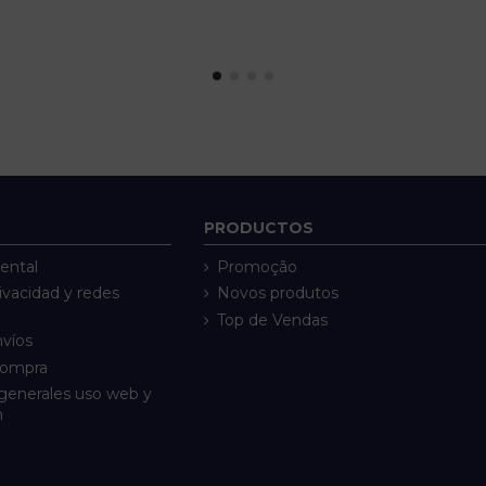
PRODUCTOS
ental
Promoção
rivacidad y redes
Novos produtos
Top de Vendas
nvíos
compra
generales uso web y
n