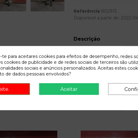
Referência
802913
Disponível a partir de:
2022-0
Descrição
Recambio de conmutador de arr
e-te para aceitares cookies para efeitos de desempenho, redes so
0.07 referencia OEM IAM
s cookies de publicidade e de redes sociais de terceiros são utili
ionalidades sociais e anúncios personalizados. Aceitas estes cook
o de dados pessoais envolvidos?
eite.
Aceitar
Confi