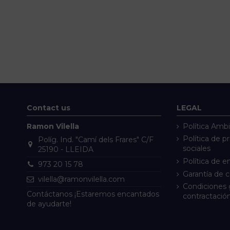
Contact us
LEGAL
Ramon Vilella
Política Ambi
Política de p
Políg. Ind. "Camí dels Frares" C/F
sociales
25190 - LLEIDA
Política de e
973 20 15 78
Garantía de 
vilella@ramonvilella.com
Condiciones 
Contáctanos ¡Estaremos encantados
contractació
de ayudarte!