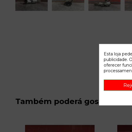
Esta loja ped
publicidade. O
oferecer func
processament
Rej
Também poderá gostar