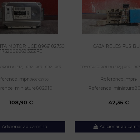
ITA MOTOR UCE 8966102750
CAJA RELES FUSIBL
1752008262 3ZZFE
OLLA (E12) | 0.02 - 0.07 | 0.02 - 0.07
TOYOTA COROLLA (E12) | 0.02 - 0.07 |
ference_mpn
Reference_mpn
8966102750
-
rence_miniature
802910
Reference_miniature
80
108,90 €
42,35 €
Adicionar ao carrinho
Adicionar ao carri