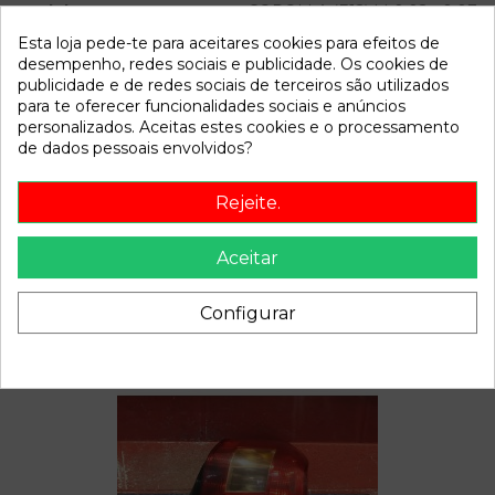
Modelo
COROLLA (E12) * | 0.02 - 0.07
Esta loja pede-te para aceitares cookies para efeitos de
desempenho, redes sociais e publicidade. Os cookies de
Referência
802923
publicidade e de redes sociais de terceiros são utilizados
Disponível a partir de:
2022-04-06
para te oferecer funcionalidades sociais e anúncios
personalizados. Aceitas estes cookies e o processamento
de dados pessoais envolvidos?
Descrição
Rejeite.
Recambio de amortiguador trasero para toyota corolla (e12)
| 0.02 - 0.07 | 0.02 - 0.07 referencia OEM IAM
Aceitar
Configurar
Também poderá gostar