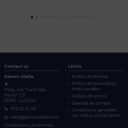
Contact us
LEGAL
Ramon Vilella
Política Ambiental
Política de privacidad y
redes sociales
Políg. Ind. "Camí dels
Frares" C/F
Política de envíos
25190 - LLEIDA
Garantía de compra
973 20 15 78
Condiciones generales
uso web y contractación
vilella@ramonvilella.com
Contáctanos ¡Estaremos