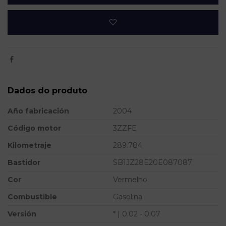
Dados do produto
Año fabricación
2004
Código motor
3ZZFE
Kilometraje
289.784
Bastidor
SB1JZ28E20E087087
Cor
Vermelho
Combustible
Gasolina
Versión
* | 0.02 - 0.07