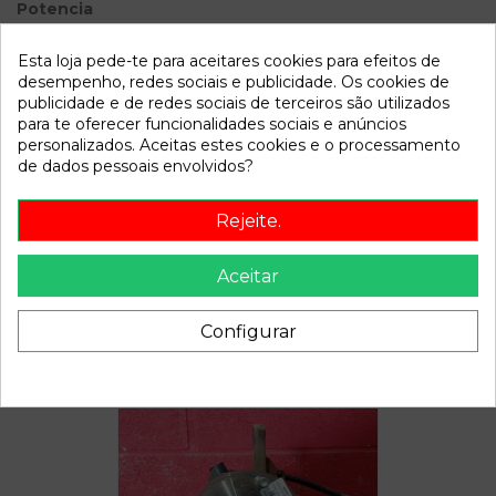
Potencia
Modelo
Cougar (MC)
Esta loja pede-te para aceitares cookies para efeitos de
desempenho, redes sociais e publicidade. Os cookies de
Referência
804602
publicidade e de redes sociais de terceiros são utilizados
para te oferecer funcionalidades sociais e anúncios
Disponível a partir de:
2022-04-06
personalizados. Aceitas estes cookies e o processamento
de dados pessoais envolvidos?
Descrição
Rejeite.
Recambio de amortiguador delantero derecho para ford
cougar (mc) 2.5 v6 24v cat referencia OEM IAM
Aceitar
Configurar
Também poderá gostar