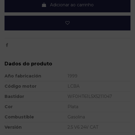
Adicionar ao carrinho
Dados do produto
Año fabricación
1999
Código motor
LCBA
Bastidor
WF0HT61L5X5211047
Cor
Plata
Combustible
Gasolina
Versión
2.5 V6 24V CAT