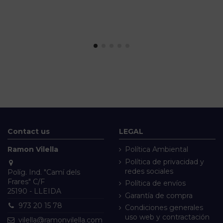
Contact us
LEGAL
Ramon Vilella
Política Ambiental
Política de privacidad y
redes sociales
Políg. Ind. "Camí dels
Frares" C/F
Política de envíos
25190 - LLEIDA
Garantía de compra
973 20 15 78
Condiciones generales
uso web y contractación
vilella@ramonvilella.com