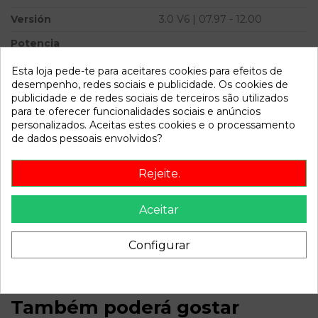
Versión
3.0 V6 | 07.97 - 12.00
Potencia
Modelo
406 COUPE (S1/S2) 3.0 V6 |
Esta loja pede-te para aceitares cookies para efeitos de
07.97 - 12.00
desempenho, redes sociais e publicidade. Os cookies de
publicidade e de redes sociais de terceiros são utilizados
para te oferecer funcionalidades sociais e anúncios
Referência
805437
personalizados. Aceitas estes cookies e o processamento
Disponível a partir de:
2022-04-06
de dados pessoais envolvidos?
Rejeite.
Descrição
Recambio de amortiguador delantero derecho para
Aceitar
peugeot 406 coupe (s1/s2) 3.0 v6 | 07.97 - 12.00 3.0 v6 |
07.97 - 12.00 referencia OEM IAM
Configurar
Também poderá gostar