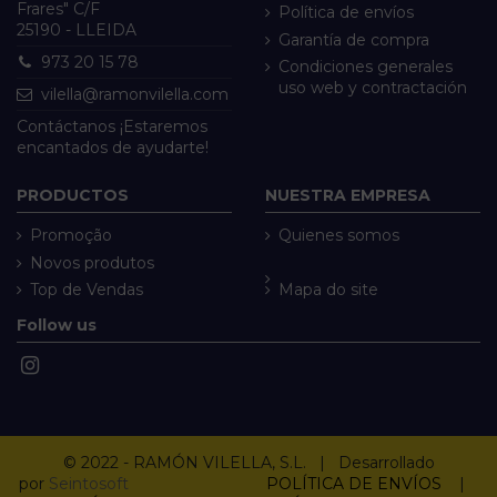
Frares" C/F
Política de envíos
25190 - LLEIDA
Garantía de compra
973 20 15 78
Condiciones generales
uso web y contractación
vilella@ramonvilella.com
Contáctanos ¡Estaremos
encantados de ayudarte!
PRODUCTOS
NUESTRA EMPRESA
Promoção
Quienes somos
Novos produtos
Top de Vendas
Mapa do site
Follow us
© 2022 - RAMÓN VILELLA, S.L. | Desarrollado
por
Seintosoft
POLÍTICA DE ENVÍOS
|