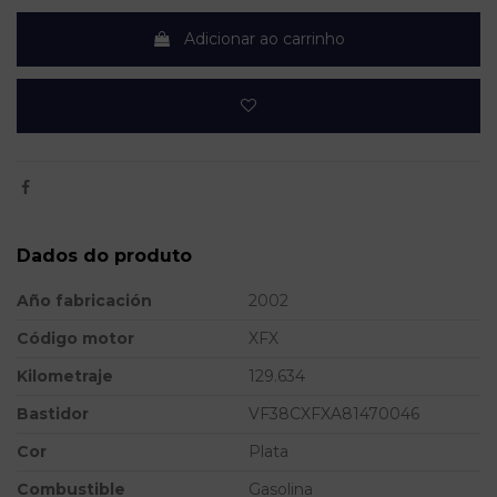
Adicionar ao carrinho
Dados do produto
Año fabricación
2002
Código motor
XFX
Kilometraje
129.634
Bastidor
VF38CXFXA81470046
Cor
Plata
Combustible
Gasolina