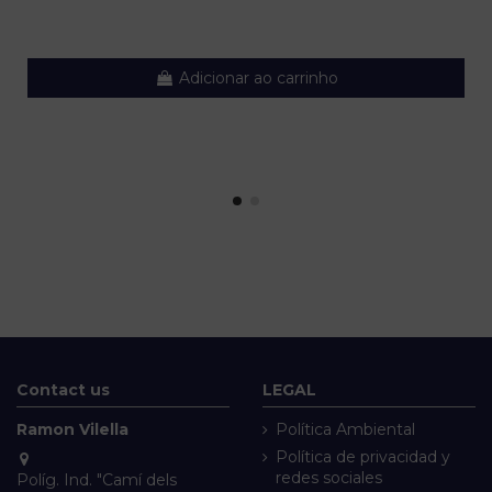
Adicionar ao carrinho
Contact us
LEGAL
Ramon Vilella
Política Ambiental
Política de privacidad y
redes sociales
Políg. Ind. "Camí dels