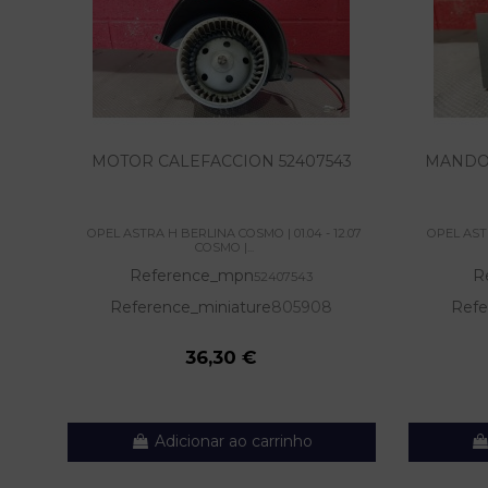
MOTOR CALEFACCION 52407543
MANDO 
OPEL ASTRA H BERLINA COSMO | 01.04 - 12.07
OPEL ASTR
COSMO |...
Reference_mpn
R
52407543
Reference_miniature
805908
Refe
36,30 €
Adicionar ao carrinho