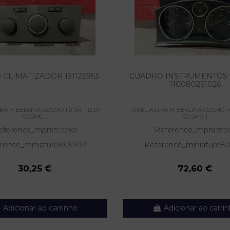
CLIMATIZADOR 131122963
CUADRO INSTRUMENTOS 1
110080261026
A H BERLINA COSMO | 01.04 - 12.07
OPEL ASTRA H BERLINA COSMO | 01
COSMO |...
COSMO |...
eference_mpn
Reference_mpn
131122963
13172
rence_miniature
805909
Reference_miniature
80
30,25 €
72,60 €
Adicionar ao carrinho
Adicionar ao carri