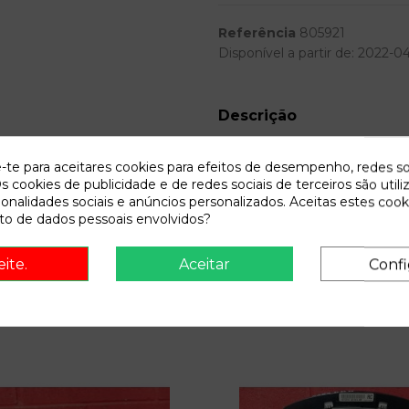
Referência
805921
Disponível a partir de:
2022-0
Descrição
Recambio de disco freno delan
e-te para aceitares cookies para efeitos de desempenho, redes so
cosmo | 01.04 - 12.07 refere
s cookies de publicidade e de redes sociais de terceiros são utili
ionalidades sociais e anúncios personalizados. Aceitas estes cook
o de dados pessoais envolvidos?
eite.
Aceitar
Confi