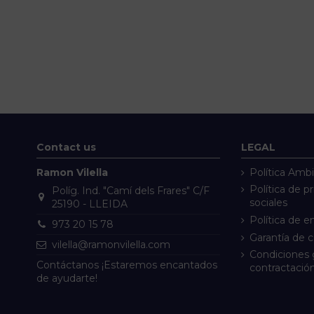
Contact us
LEGAL
Ramon Vilella
Política Ambi
Política de p
Políg. Ind. "Camí dels Frares" C/F
sociales
25190 - LLEIDA
Política de e
973 20 15 78
Garantía de 
vilella@ramonvilella.com
Condiciones 
Contáctanos ¡Estaremos encantados
contractació
de ayudarte!