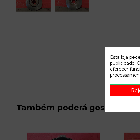
Esta loja ped
publicidade. O
oferecer func
processament
Rej
Também poderá gostar