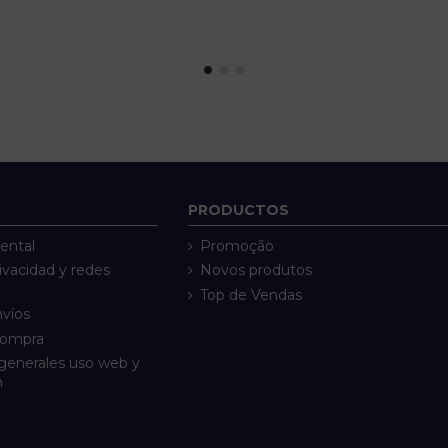
PRODUCTOS
ental
Promoção
rivacidad y redes
Novos produtos
Top de Vendas
nvíos
compra
generales uso web y
n