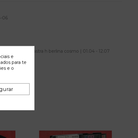
4-06
tero para opel astra h berlina cosmo | 01.04 - 12.07
ciais e
ncia OEM IAM
zados para te
ies e o
gurar