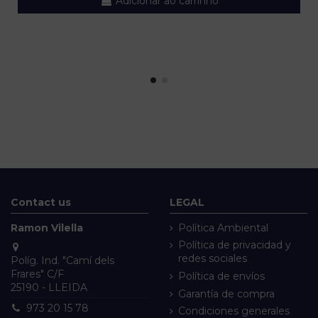
Adicionar ao carrinho
Contact us
LEGAL
Ramon Vilella
Política Ambiental
Política de privacidad y
redes sociales
Políg. Ind. "Camí dels
Frares" C/F
Política de envíos
25190 - LLEIDA
Garantía de compra
973 20 15 78
Condiciones generales