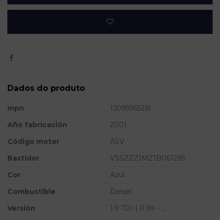
Dados do produto
mpn
1J0959653B
Año fabricación
2001
Código motor
ASV
Bastidor
VSSZZZ1MZ1B061295
Cor
Azul
Combustible
Diesel
Versión
1.9 TDI | 0.99 - ...