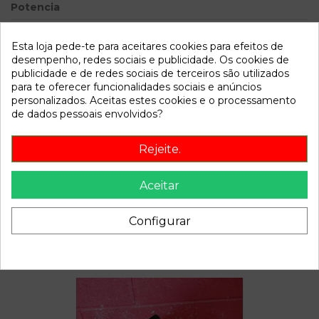
Potencia
Modelo
TOLEDO (1M2) 1.9 TDI | 0.99 -
...
Esta loja pede-te para aceitares cookies para efeitos de
desempenho, redes sociais e publicidade. Os cookies de
publicidade e de redes sociais de terceiros são utilizados
Referência
806426
para te oferecer funcionalidades sociais e anúncios
Disponível a partir de:
2022-04-06
personalizados. Aceitas estes cookies e o processamento
de dados pessoais envolvidos?
Descrição
Rejeite.
Recambio de anillo airbag para seat toledo (1m2) 1.9 tdi |
Aceitar
0.99 - ... 1.9 tdi | 0.99 - ... referencia OEM IAM 1J0959653B
Configurar
Também poderá gostar