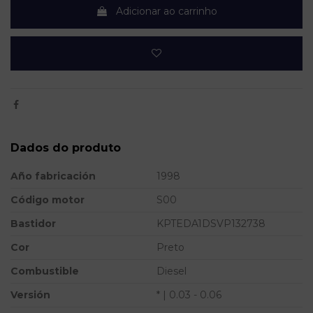
Adicionar ao carrinho
Dados do produto
Año fabricación
1998
Código motor
S00
Bastidor
KPTEDA1DSVP132738
Cor
Preto
Combustible
Diesel
Versión
* | 0.03 - 0.06