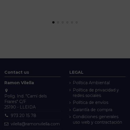
Contact us
LEGAL
Ramon Vilella
Política Ambiental
Política de privacidad y
redes sociales
Políg. Ind. "Camí dels
Frares" C/F
Política de envíos
25190 - LLEIDA
Garantía de compra
973 20 15 78
Condiciones generales
uso web y contractación
vilella@ramonvilella.com