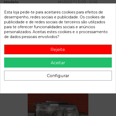
Modelo
MUSSO * | 0.03 - 0.06
Esta loja pede-te para aceitares cookies para efeitos de
Referência
806667
desempenho, redes sociais e publicidade. Os cookies de
Disponível a partir de:
2022-04-06
publicidade e de redes sociais de terceiros são utilizados
para te oferecer funcionalidades sociais e anúncios
personalizados. Aceitas estes cookies e o processamento
de dados pessoais envolvidos?
Descrição
Recambio de condensador radiador aire acondicionado para
Rejeite.
ssangyong musso | 0.03 - 0.06 | 0.03 - 0.06 referencia OEM
IAM
Aceitar
Configurar
Também poderá gostar