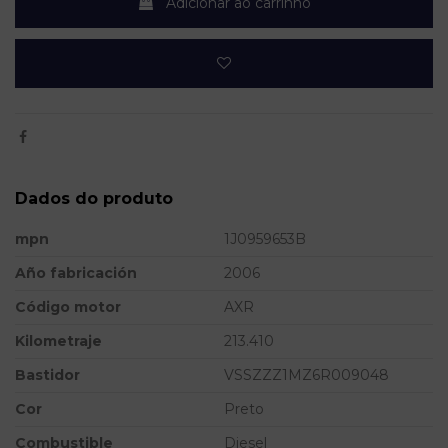
Adicionar ao carrinho
Dados do produto
mpn
1J0959653B
Año fabricación
2006
Código motor
AXR
Kilometraje
213.410
Bastidor
VSSZZZ1MZ6R009048
Cor
Preto
Combustible
Diesel