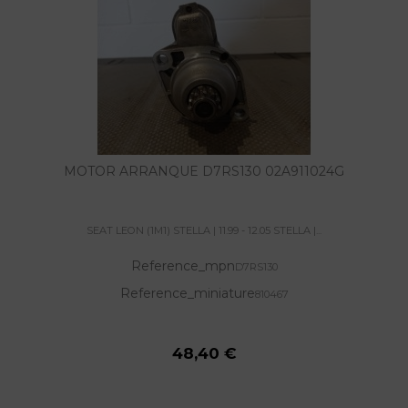
MOTOR ARRANQUE D7RS130 02A911024G
SEAT LEON (1M1) STELLA | 11.99 - 12.05 STELLA |...
Reference_mpn
D7RS130
Reference_miniature
810467
48,40 €