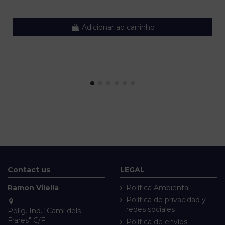
Adicionar ao carrinho
Contact us
LEGAL
Ramon Vilella
Política Ambiental
Política de privacidad y
redes sociales
Políg. Ind. "Camí dels
Frares" C/F
Política de envíos