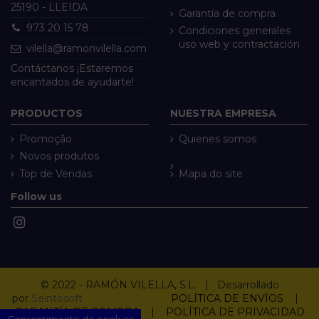
25190 - LLEIDA
Garantía de compra
973 20 15 78
Condiciones generales
uso web y contractación
vilella@ramonvilella.com
Contáctanos ¡Estaremos
encantados de ayudarte!
PRODUCTOS
NUESTRA EMPRESA
Promoção
Quienes somos
Novos produtos
Top de Vendas
Mapa do site
Follow us
© 2022 - RAMÓN VILELLA, S.L. | Desarrollado
por
Seintosoft
POLÍTICA DE ENVÍOS
|
GARANTÍA DE COMPRA
|
POLÍTICA DE PRIVACIDAD