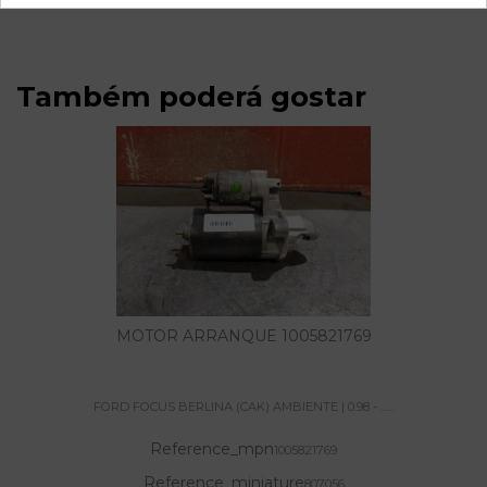
Também poderá gostar
MOTOR ARRANQUE 1005821769
FORD FOCUS BERLINA (CAK) AMBIENTE | 0.98 - ......
Reference_mpn
1005821769
Reference_miniature
807056