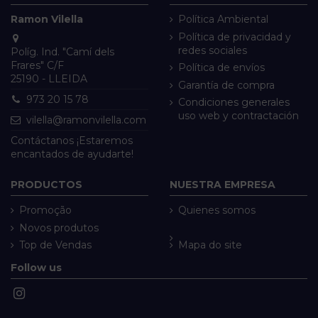
Ramon Vilella
Política Ambiental
Política de privacidad y
redes sociales
Políg. Ind. "Camí dels
Frares" C/F
Política de envíos
25190 - LLEIDA
Garantía de compra
973 20 15 78
Condiciones generales
uso web y contractación
vilella@ramonvilella.com
Contáctanos ¡Estaremos
encantados de ayudarte!
PRODUCTOS
NUESTRA EMPRESA
Promoção
Quienes somos
Novos produtos
Top de Vendas
Mapa do site
Follow us