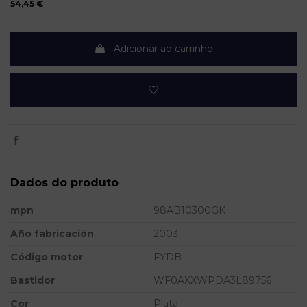
54,45 €
Adicionar ao carrinho
Dados do produto
mpn
98AB10300GK
Año fabricación
2003
Código motor
FYDB
Bastidor
WF0AXXWPDA3L89756
Cor
Plata