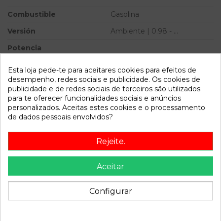
Combustible
Gasolina
Versión
Ambiente | 0.98 - ...
Potencia
Ref.Marca
Esta loja pede-te para aceitares cookies para efeitos de
desempenho, redes sociais e publicidade. Os cookies de
Ref.Equivalencia
publicidade e de redes sociais de terceiros são utilizados
para te oferecer funcionalidades sociais e anúncios
Modelo
FOCUS BERLINA (CAK)
personalizados. Aceitas estes cookies e o processamento
Ambiente | 0.98 - ...
de dados pessoais envolvidos?
Referência
807057
Rejeite.
Disponível a partir de:
2022-04-06
Aceitar
Descrição
Configurar
Recambio de alternador para ford focus berlina (cak)
ambiente | 0.98 - ... ambiente | 0.98 - ... referencia OEM
IAM 98AB10300GK MS1022118040 14V 80A