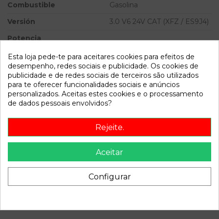
Combustible
Gasolina
Versión
3.0 V6 24V CAT (XFZ / ES9J4)
Potencia
Ref.Marca
Esta loja pede-te para aceitares cookies para efeitos de
desempenho, redes sociais e publicidade. Os cookies de
Modelo
XANTIA BERLINA
publicidade e de redes sociais de terceiros são utilizados
para te oferecer funcionalidades sociais e anúncios
personalizados. Aceitas estes cookies e o processamento
Referência
807198
de dados pessoais envolvidos?
Disponível a partir de:
2022-04-06
Rejeite.
Descrição
Aceitar
Recambio de centralita suspension para citroen xantia
berlina 3.0 v6 24v cat (xfz / es9j4) referencia OEM IAM
Configurar
9628499280 73812102