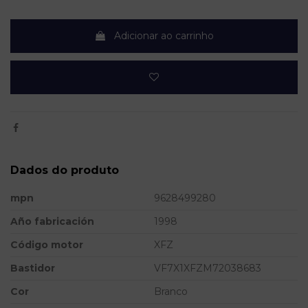
Adicionar ao carrinho
Dados do produto
mpn
9628499280
Año fabricación
1998
Código motor
XFZ
Bastidor
VF7X1XFZM72038683
Cor
Branco