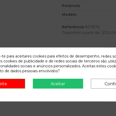
Potencia
Modelo
Referência
807876
Disponível a partir de:
2022-0
Descrição
e-te para aceitares cookies para efeitos de desempenho, redes so
Recambio de piloto lateral der
s cookies de publicidade e de redes sociais de terceiros são utili
04.04 - 12.09 referencia OEM
ionalidades sociais e anúncios personalizados. Aceitas estes cook
o de dados pessoais envolvidos?
eite.
Aceitar
Confi