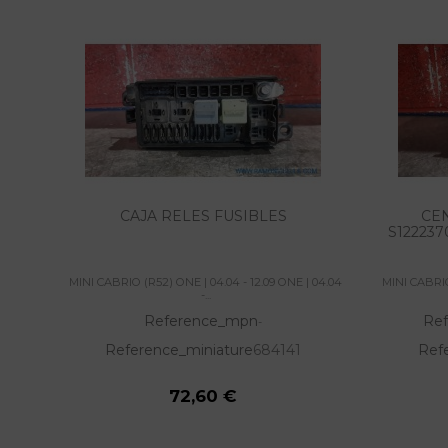
CAJA RELES FUSIBLES
CE
S122237
MINI CABRIO (R52) ONE | 04.04 - 12.09 ONE | 04.04
MINI CABRIO
-...
Reference_mpn
Re
-
Reference_miniature
684141
Ref
72,60 €