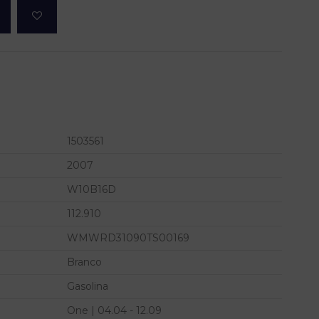
1503561
2007
W10B16D
112.910
WMWRD31090TS00169
Branco
Gasolina
One | 04.04 - 12.09