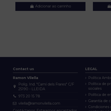
Adicionar ao carrinho
Contact us
LEGAL
Ramon Vilella
Política Ambi
Política de p
Políg. Ind. "Camí dels Frares" C/F
sociales
25190 - LLEIDA
Política de e
973 20 15 78
Garantía de 
vilella@ramonvilella.com
Condiciones 
Contáctanos ¡Estaremos encantados