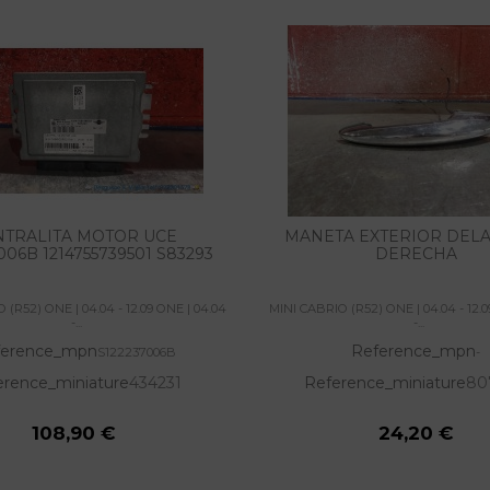
NTRALITA MOTOR UCE
MANETA EXTERIOR DEL
006B 1214755739501 S83293
DERECHA
 (R52) ONE | 04.04 - 12.09 ONE | 04.04
MINI CABRIO (R52) ONE | 04.04 - 12.0
-...
-...
ference_mpn
Reference_mpn
S122237006B
-
erence_miniature
434231
Reference_miniature
80
108,90 €
24,20 €