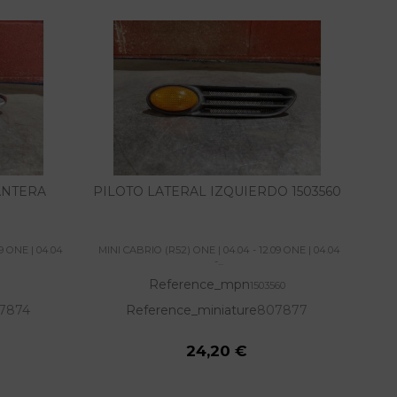
ANTERA
PILOTO LATERAL IZQUIERDO 1503560
9 ONE | 04.04
MINI CABRIO (R52) ONE | 04.04 - 12.09 ONE | 04.04
MINI
-...
Reference_mpn
1503560
7874
Reference_miniature
807877
24,20 €