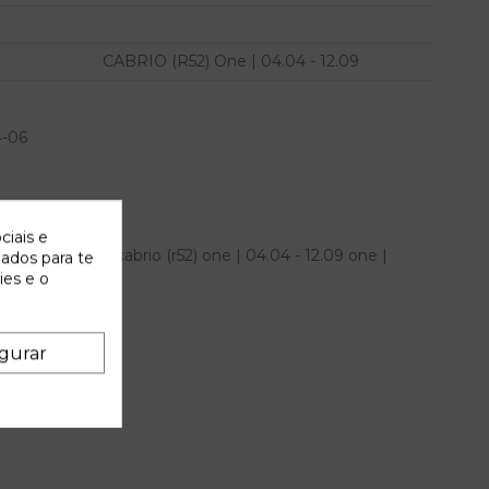
CABRIO (R52) One | 04.04 - 12.09
4-06
ciais e
echo para mini cabrio (r52) one | 04.04 - 12.09 one |
zados para te
 IAM 1503561
ies e o
gurar