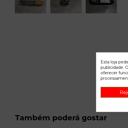
Esta loja ped
publicidade. O
oferecer func
processament
Rej
Também poderá gostar