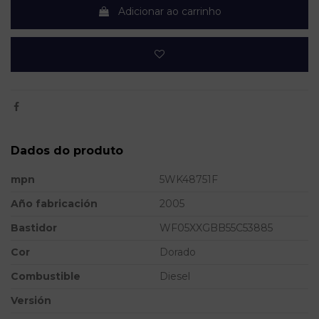
Adicionar ao carrinho
Dados do produto
mpn
5WK48751F
Año fabricación
2005
Bastidor
WF05XXGBB55C53885
Cor
Dorado
Combustible
Diesel
Versión