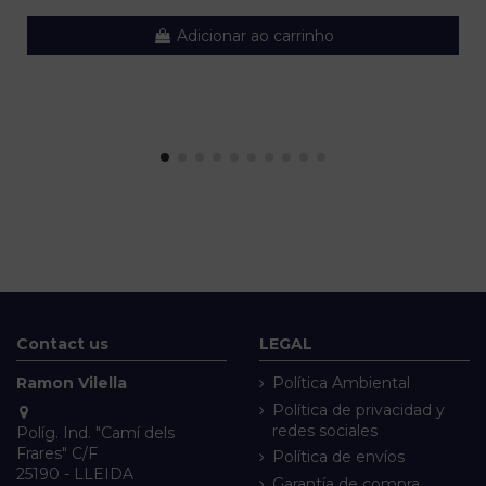
Adicionar ao carrinho
Contact us
LEGAL
Ramon Vilella
Política Ambiental
Política de privacidad y
redes sociales
Políg. Ind. "Camí dels
Frares" C/F
Política de envíos
25190 - LLEIDA
Garantía de compra