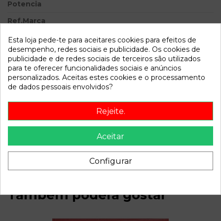
Potencia
Ref.Marca
Modelo
Esta loja pede-te para aceitares cookies para efeitos de
desempenho, redes sociais e publicidade. Os cookies de
publicidade e de redes sociais de terceiros são utilizados
Referência
808074
para te oferecer funcionalidades sociais e anúncios
Disponível a partir de:
2022-04-06
personalizados. Aceitas estes cookies e o processamento
de dados pessoais envolvidos?
Descrição
Rejeite.
Recambio de centralita cierre para ford mondeo berlina (ge)
2.0 tdci cat referencia OEM IAM 5WK48751F
Aceitar
3S7T15K600SC
Configurar
Também poderá gostar