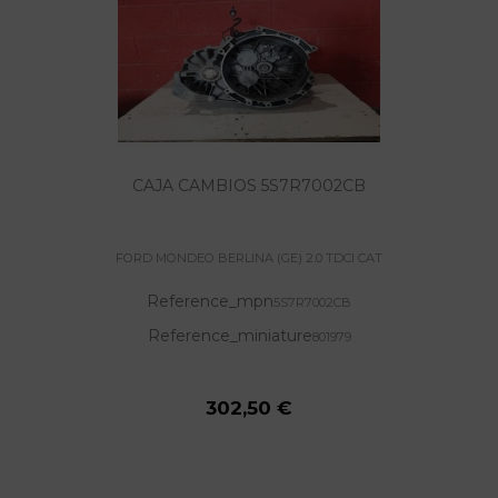
CAJA CAMBIOS 5S7R7002CB
FORD MONDEO BERLINA (GE) 2.0 TDCI CAT
Reference_mpn
5S7R7002CB
Reference_miniature
801979
302,50 €