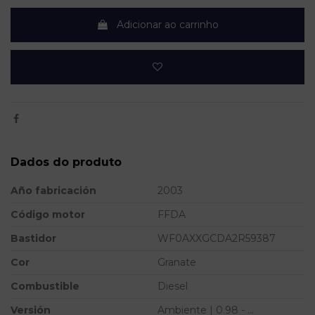
Adicionar ao carrinho
Dados do produto
Año fabricación
2003
Código motor
FFDA
Bastidor
WF0AXXGCDA2R59387
Cor
Granate
Combustible
Diesel
Versión
Ambiente | 0.98 - ...