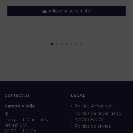
Adicionar ao carrinho
Contact us
LEGAL
Ramon Vilella
Política Ambiental
Política de privacidad y
redes sociales
Políg. Ind. "Camí dels
Frares" C/F
Política de envíos
25190 - LLEIDA