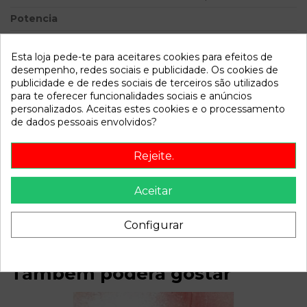
Potencia
Modelo
FOCUS BERLINA (CAK)
Ambiente | 0.98 - ...
Esta loja pede-te para aceitares cookies para efeitos de
desempenho, redes sociais e publicidade. Os cookies de
publicidade e de redes sociais de terceiros são utilizados
Referência
809202
para te oferecer funcionalidades sociais e anúncios
Disponível a partir de:
2022-04-06
personalizados. Aceitas estes cookies e o processamento
de dados pessoais envolvidos?
Descrição
Rejeite.
Recambio de amortiguador delantero derecho para ford
focus berlina (cak) ambiente | 0.98 - ... ambiente | 0.98 - ...
Aceitar
referencia OEM IAM
Configurar
Também poderá gostar