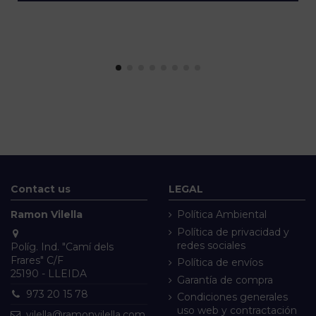
Contact us
LEGAL
Ramon Vilella
Política Ambiental
Política de privacidad y
redes sociales
Políg. Ind. "Camí dels
Frares" C/F
Política de envíos
25190 - LLEIDA
Garantía de compra
973 20 15 78
Condiciones generales
uso web y contractación
vilella@ramonvilella.com