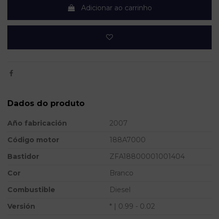
Adicionar ao carrinho
Dados do produto
Año fabricación
2007
Código motor
188A7000
Bastidor
ZFA18800001001404
Cor
Branco
Combustible
Diesel
Versión
* | 0.99 - 0.02