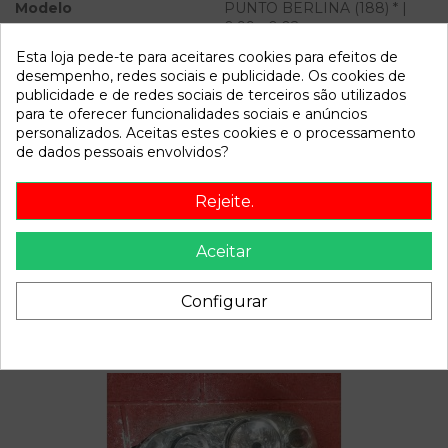
Modelo
PUNTO BERLINA (188) * |
0.99 - 0.02
Esta loja pede-te para aceitares cookies para efeitos de
Referência
809221
desempenho, redes sociais e publicidade. Os cookies de
publicidade e de redes sociais de terceiros são utilizados
Disponível a partir de:
2022-04-06
para te oferecer funcionalidades sociais e anúncios
personalizados. Aceitas estes cookies e o processamento
de dados pessoais envolvidos?
Descrição
Rejeite.
Recambio de amortiguador delantero derecho para fiat
punto berlina (188) | 0.99 - 0.02 | 0.99 - 0.02 referencia
OEM IAM
Aceitar
Configurar
Também poderá gostar